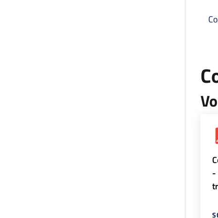
Co
C
Vo
C
-
t
S