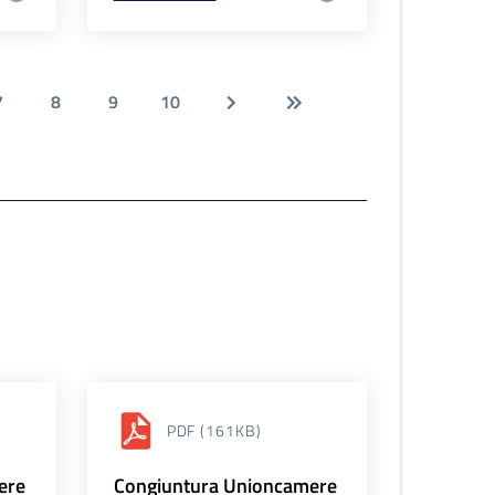
7
8
9
10
PDF
(161KB)
ere
Congiuntura Unioncamere