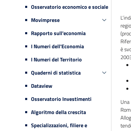
Osservatorio economico e sociale
L’in
Movimprese
regi
Rapporto sull'economia
(prod
Rifer
I Numeri dell'Economia
è svo
2003
I Numeri del Territorio
Quaderni di statistica
Dataview
Osservatorio Investimenti
Una 
Romag
Algoritmo della crescita
Allog
Specializzazioni, filiere e
tende