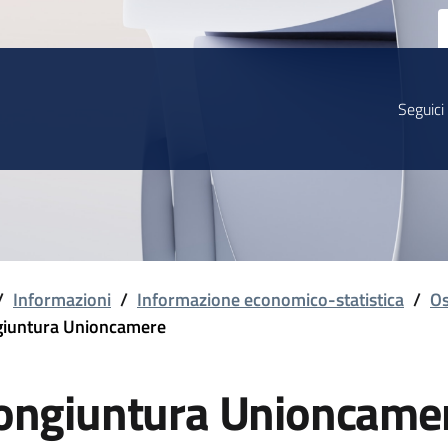
Seguici
/
Informazioni
/
Informazione economico-statistica
/
Os
iuntura Unioncamere
ongiuntura Unioncame