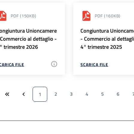
PDF
(150KB)
PDF
(160KB)
ongiuntura Unioncamere
Congiuntura Unioncam
 Commercio al dettaglio -
- Commercio al dettagl
° trimestre 2026
4° trimestre 2025
CARICA FILE
SCARICA FILE
2
3
4
5
6
1