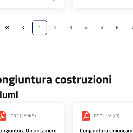
2
3
4
5
6
1
ngiuntura costruzioni
lumi
PDF
(159KB)
PDF
(169KB)
ongiuntura Unioncamere
Congiuntura Unioncam