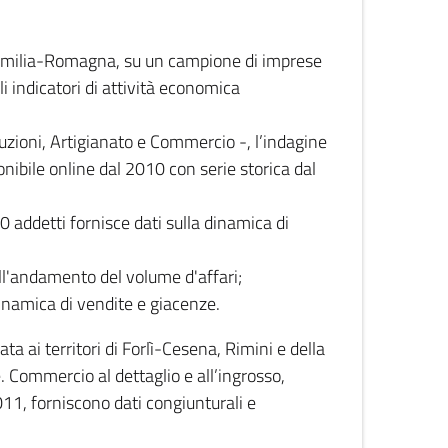
 Emilia-Romagna, su un campione di imprese
i indicatori di attività economica
truzioni, Artigianato e Commercio -, l’indagine
onibile online dal 2010 con serie storica dal
0 addetti fornisce dati sulla dinamica di
ull'andamento del volume d'affari;
inamica di vendite e giacenze.
 ai territori di Forlì-Cesena, Rimini e della
e. Commercio al dettaglio e all’ingrosso,
2011, forniscono dati congiunturali e