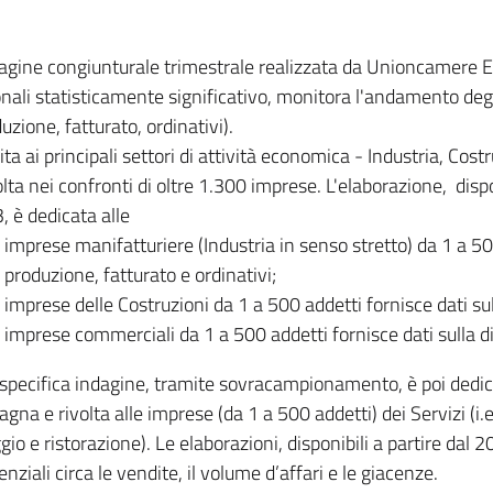
dagine congiunturale trimestrale realizzata da Unioncamere
onali statisticamente significativo, monitora l'andamento degl
uzione, fatturato, ordinativi).
ita ai principali settori di attività economica - Industria, Cos
lta nei confronti di oltre 1.300 imprese. L'elaborazione, disp
, è dedicata alle
imprese manifatturiere (Industria in senso stretto) da 1 a 50
produzione, fatturato e ordinativi;
imprese delle Costruzioni da 1 a 500 addetti fornisce dati s
imprese commerciali da 1 a 500 addetti fornisce dati sulla d
specifica indagine, tramite sovracampionamento, è poi dedicata
na e rivolta alle imprese (da 1 a 500 addetti) dei Servizi (i.
gio e ristorazione). Le elaborazioni, disponibili a partire dal 
nziali circa le vendite, il volume d’affari e le giacenze.