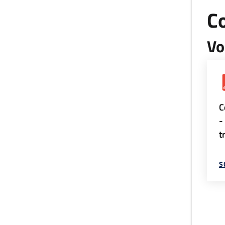
Co
Vo
C
-
t
S