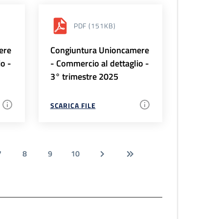
PDF
(151KB)
ere
Congiuntura Unioncamere
io -
- Commercio al dettaglio -
3° trimestre 2025
SCARICA FILE
7
8
9
10