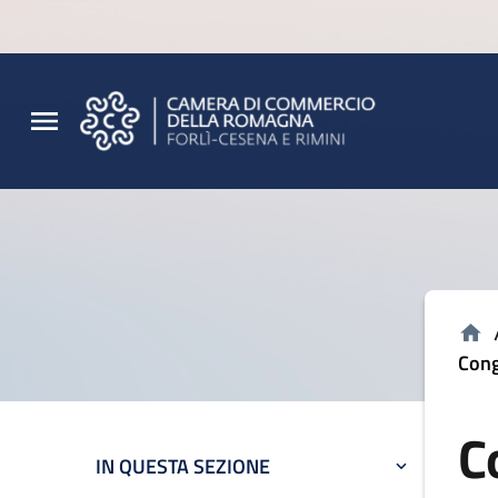
Vai al contenuto principale
Vai al footer
Cong
C
IN QUESTA SEZIONE