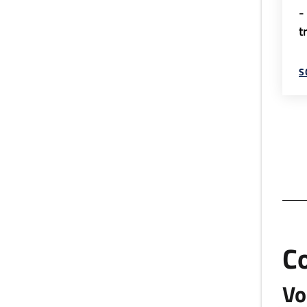
-
t
S
C
Vo