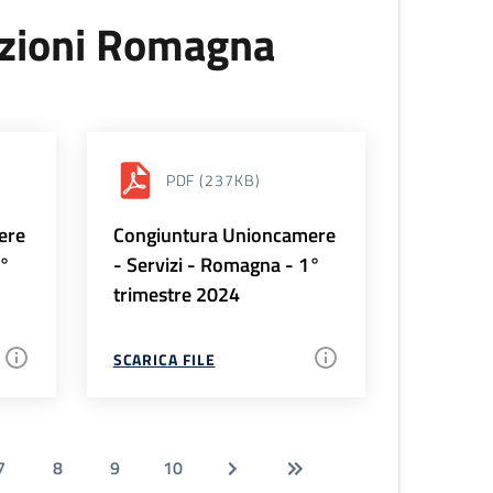
uzioni Romagna
PDF
(237KB)
ere
Congiuntura Unioncamere
2°
- Servizi - Romagna - 1°
trimestre 2024
SCARICA FILE
7
8
9
10