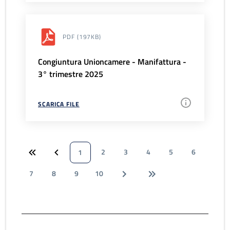
PDF
(197KB)
Congiuntura Unioncamere - Manifattura -
3° trimestre 2025
SCARICA FILE
2
3
4
5
6
1
7
8
9
10