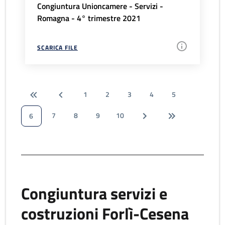
Congiuntura Unioncamere - Servizi -
Romagna - 4° trimestre 2021
SCARICA FILE
1
2
3
4
5
7
8
9
10
6
Congiuntura servizi e
costruzioni Forlì-Cesena