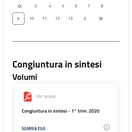
4
5
6
7
8
10
11
12
13
9
Congiuntura in sintesi
Volumi
PDF
(82KB)
Congiuntura in sintesi - 1° trim. 2020
SCARICA FILE