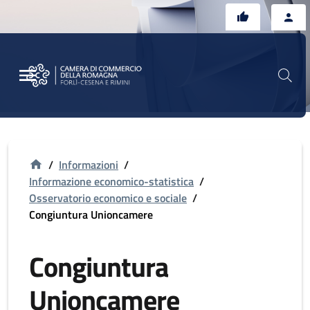
Vai al contenuto principale
Vai al footer
/
Informazioni
/
Informazione economico-statistica
/
Osservatorio economico e sociale
/
Congiuntura Unioncamere
Congiuntura
Unioncamere