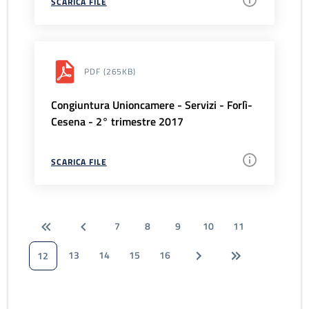
SCARICA FILE
PDF
(265KB)
Congiuntura Unioncamere - Servizi - Forlì-
Cesena - 2° trimestre 2017
SCARICA FILE
7
8
9
10
11
13
14
15
16
12