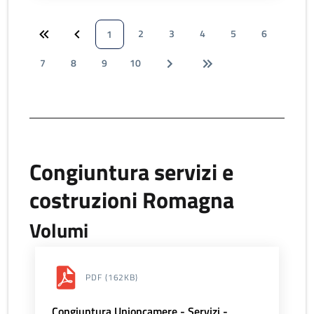
2
3
4
5
6
1
7
8
9
10
Congiuntura servizi e
costruzioni Romagna
Volumi
PDF
(162KB)
Congiuntura Unioncamere - Servizi -