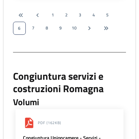
1
2
3
4
5
7
8
9
10
6
Congiuntura servizi e
costruzioni Romagna
Volumi
PDF
(162KB)
Congiuntura Unioncamere - Servizi -