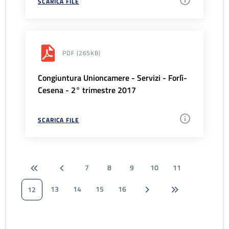
SCARICA FILE
PDF
(265KB)
Congiuntura Unioncamere - Servizi - Forlì-
Cesena - 2° trimestre 2017
SCARICA FILE
7
8
9
10
11
13
14
15
16
12