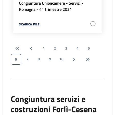
Congiuntura Unioncamere - Servizi -
Romagna - 4° trimestre 2021
SCARICA FILE
1
2
3
4
5
7
8
9
10
6
Congiuntura servizi e
costruzioni Forlì-Cesena