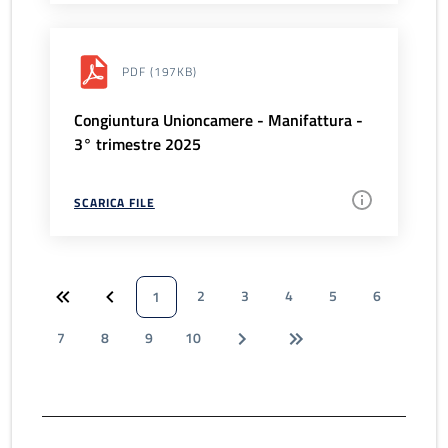
PDF
(197KB)
Congiuntura Unioncamere - Manifattura -
3° trimestre 2025
SCARICA FILE
2
3
4
5
6
1
7
8
9
10