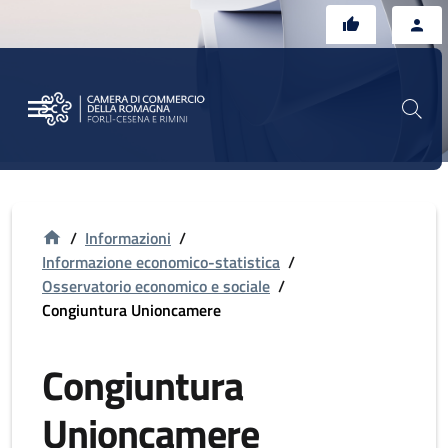
Vai al contenuto principale
Vai al footer
/
Informazioni
/
Informazione economico-statistica
/
Osservatorio economico e sociale
/
Congiuntura Unioncamere
Congiuntura
Unioncamere