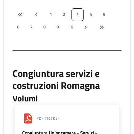
1
2
4
5
3
6
7
8
9
10
Congiuntura servizi e
costruzioni Romagna
Volumi
PDF
(162KB)
Congiuntura Unioncamere - Servizi -