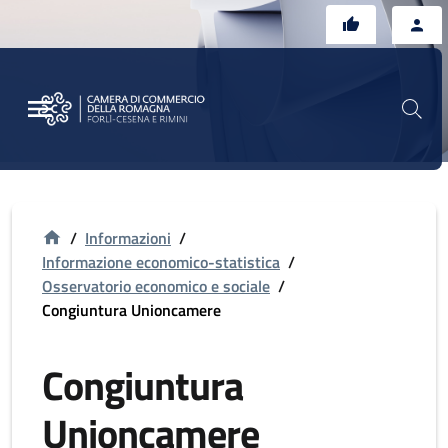
Vai al contenuto principale
Vai al footer
/
Informazioni
/
Informazione economico-statistica
/
Osservatorio economico e sociale
/
Congiuntura Unioncamere
Congiuntura
Unioncamere