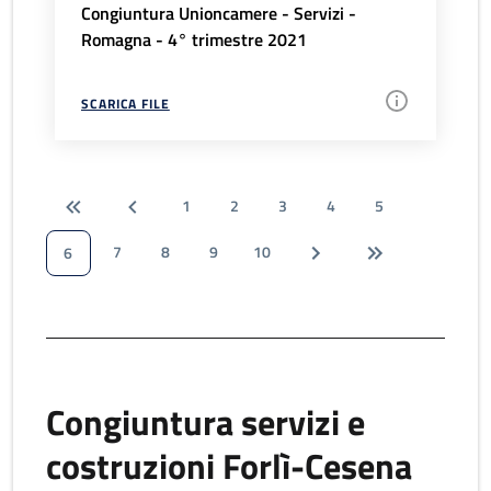
Congiuntura Unioncamere - Servizi -
Romagna - 4° trimestre 2021
SCARICA FILE
1
2
3
4
5
7
8
9
10
6
Congiuntura servizi e
costruzioni Forlì-Cesena