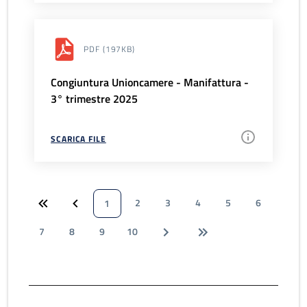
PDF
(197KB)
Congiuntura Unioncamere - Manifattura -
3° trimestre 2025
SCARICA FILE
2
3
4
5
6
1
7
8
9
10