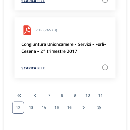
SCARICA FILE
PDF
(265KB)
Congiuntura Unioncamere - Servizi - Forlì-
Cesena - 2° trimestre 2017
SCARICA FILE
7
8
9
10
11
13
14
15
16
12