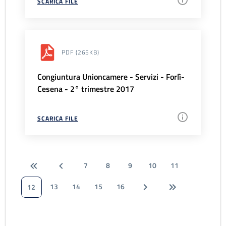
SCARICA FILE
PDF
(265KB)
Congiuntura Unioncamere - Servizi - Forlì-
Cesena - 2° trimestre 2017
SCARICA FILE
7
8
9
10
11
13
14
15
16
12