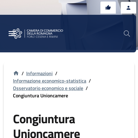
Vai al contenuto principale
Vai al footer
/
Informazioni
/
Informazione economico-statistica
/
Osservatorio economico e sociale
/
Congiuntura Unioncamere
Congiuntura
Unioncamere