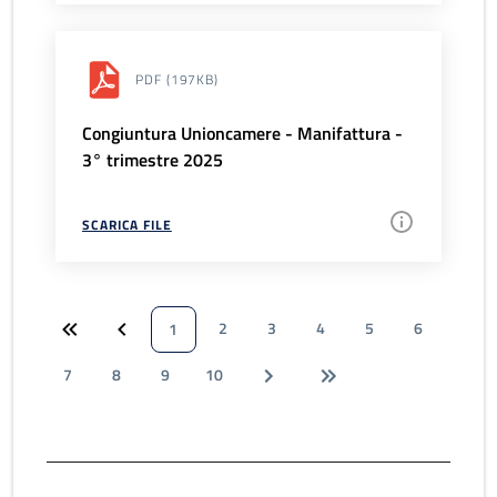
PDF
(197KB)
Congiuntura Unioncamere - Manifattura -
3° trimestre 2025
SCARICA FILE
2
3
4
5
6
1
7
8
9
10