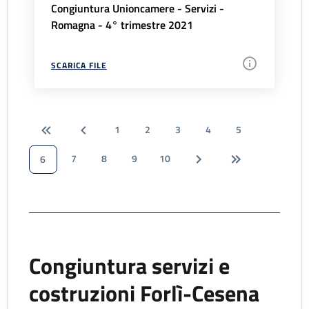
Congiuntura Unioncamere - Servizi -
Romagna - 4° trimestre 2021
SCARICA FILE
1
2
3
4
5
7
8
9
10
6
Congiuntura servizi e
costruzioni Forlì-Cesena