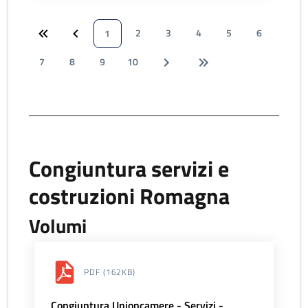
2
3
4
5
6
1
7
8
9
10
Congiuntura servizi e
costruzioni Romagna
Volumi
PDF
(162KB)
Congiuntura Unioncamere - Servizi -