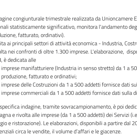
dagine congiunturale trimestrale realizzata da Unioncamere
onali statisticamente significativo, monitora l'andamento degl
uzione, fatturato, ordinativi).
ita ai principali settori di attività economica - Industria, Cos
lta nei confronti di oltre 1.300 imprese. L'elaborazione, disp
, è dedicata alle
imprese manifatturiere (Industria in senso stretto) da 1 a 50
produzione, fatturato e ordinativi;
imprese delle Costruzioni da 1 a 500 addetti fornisce dati s
imprese commerciali da 1 a 500 addetti fornisce dati sulla d
specifica indagine, tramite sovracampionamento, è poi dedicata
na e rivolta alle imprese (da 1 a 500 addetti) dei Servizi (i.
gio e ristorazione). Le elaborazioni, disponibili a partire dal 
nziali circa le vendite, il volume d’affari e le giacenze.