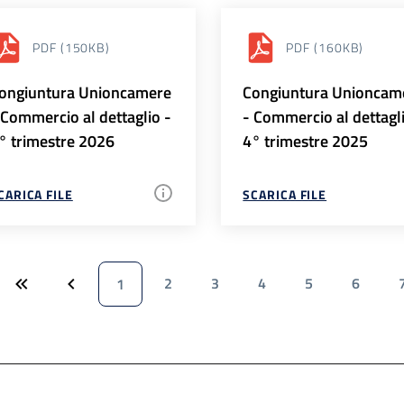
PDF
(150KB)
PDF
(160KB)
ongiuntura Unioncamere
Congiuntura Unioncam
 Commercio al dettaglio -
- Commercio al dettagl
° trimestre 2026
4° trimestre 2025
CARICA FILE
SCARICA FILE
2
3
4
5
6
1