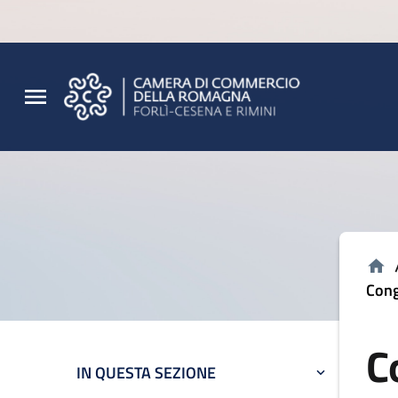
Vai al contenuto principale
Vai al footer
Cong
C
IN QUESTA SEZIONE