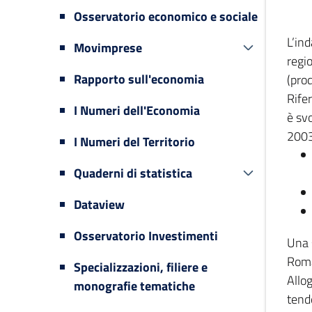
Osservatorio economico e sociale
L’in
Movimprese
regi
Rapporto sull'economia
(prod
Rifer
I Numeri dell'Economia
è svo
2003
I Numeri del Territorio
Quaderni di statistica
Dataview
Osservatorio Investimenti
Una 
Romag
Specializzazioni, filiere e
Allog
monografie tematiche
tende