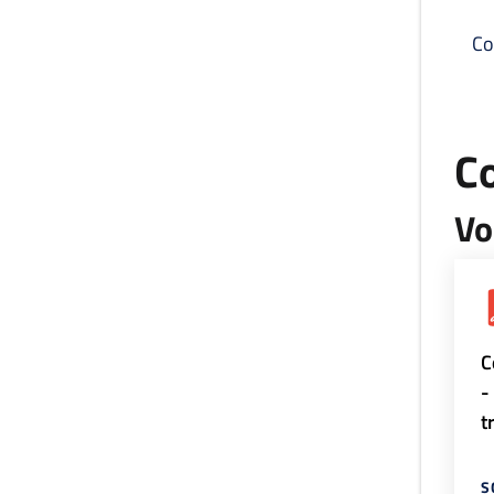
Co
C
Vo
C
-
t
S