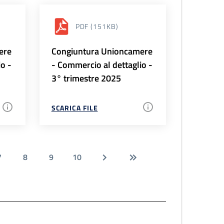
PDF
(151KB)
ere
Congiuntura Unioncamere
io -
- Commercio al dettaglio -
3° trimestre 2025
SCARICA FILE
7
8
9
10