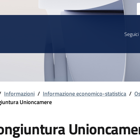
Seguici
/
Informazioni
/
Informazione economico-statistica
/
Os
iuntura Unioncamere
ongiuntura Unioncame