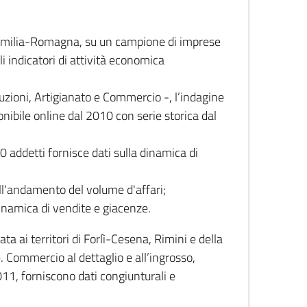
 Emilia-Romagna, su un campione di imprese
i indicatori di attività economica
truzioni, Artigianato e Commercio -, l’indagine
onibile online dal 2010 con serie storica dal
0 addetti fornisce dati sulla dinamica di
ull'andamento del volume d'affari;
inamica di vendite e giacenze.
 ai territori di Forlì-Cesena, Rimini e della
e. Commercio al dettaglio e all’ingrosso,
2011, forniscono dati congiunturali e