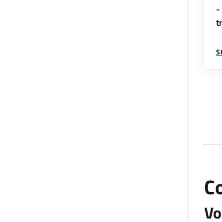
-
t
S
C
Vo