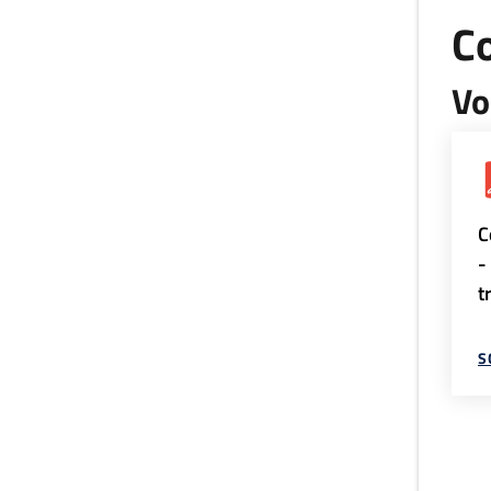
Co
Vo
C
-
t
S