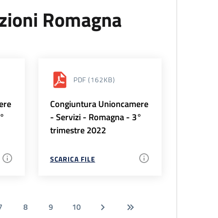
uzioni Romagna
PDF
(162KB)
ere
Congiuntura Unioncamere
4°
- Servizi - Romagna - 3°
trimestre 2022
SCARICA FILE
7
8
9
10