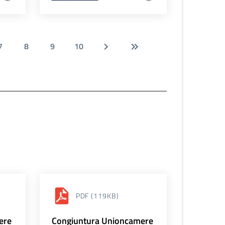
7
8
9
10
PDF
(119KB)
ere
Congiuntura Unioncamere