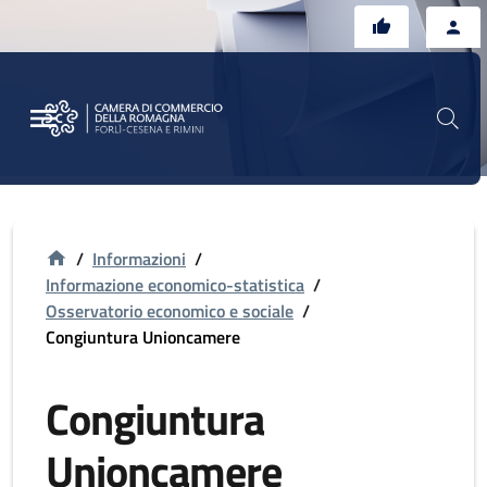
Vai al contenuto principale
Vai al footer
/
Informazioni
/
Informazione economico-statistica
/
Osservatorio economico e sociale
/
Congiuntura Unioncamere
Congiuntura
Unioncamere