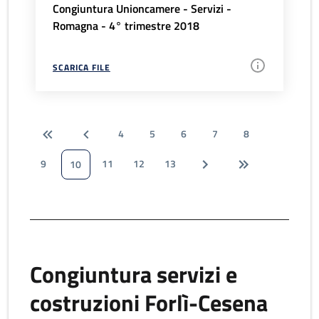
Congiuntura Unioncamere - Servizi -
Romagna - 4° trimestre 2018
SCARICA FILE
4
5
6
7
8
9
11
12
13
10
Congiuntura servizi e
costruzioni Forlì-Cesena