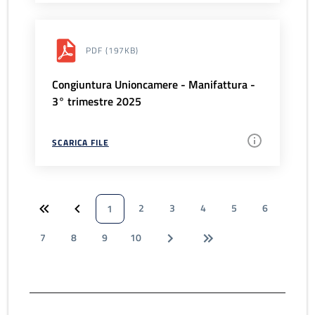
PDF
(197KB)
Congiuntura Unioncamere - Manifattura -
3° trimestre 2025
SCARICA FILE
2
3
4
5
6
1
7
8
9
10