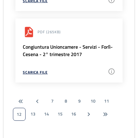
SCARICA FILE
PDF
(265KB)
Congiuntura Unioncamere - Servizi - Forlì-
Cesena - 2° trimestre 2017
SCARICA FILE
7
8
9
10
11
13
14
15
16
12