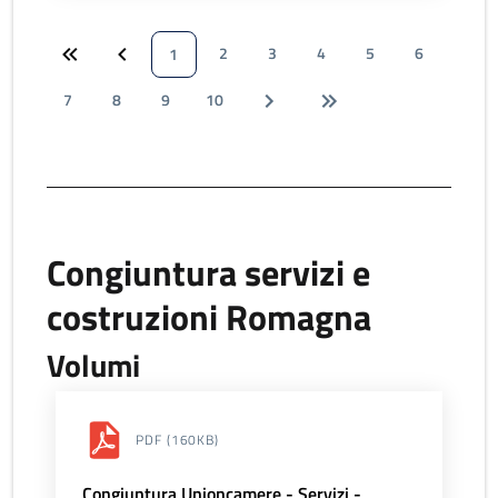
2
3
4
5
6
1
7
8
9
10
Congiuntura servizi e
costruzioni Romagna
Volumi
PDF
(160KB)
Congiuntura Unioncamere - Servizi -