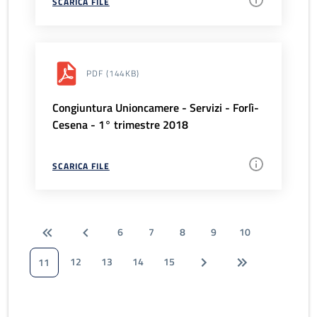
SCARICA FILE
PDF
(144KB)
Congiuntura Unioncamere - Servizi - Forlì-
Cesena - 1° trimestre 2018
SCARICA FILE
6
7
8
9
10
12
13
14
15
11