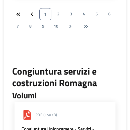
2
3
4
5
6
1
7
8
9
10
Congiuntura servizi e
costruzioni Romagna
Volumi
PDF
(150KB)
Congiuntura Unioncamere - Servizi -