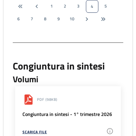
1
2
3
5
4
6
7
8
9
10
Congiuntura in sintesi
Volumi
PDF
(98KB)
Congiuntura in sintesi - 1° trimestre 2026
SCARICA FILE