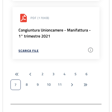
PDF
(170KB)
Congiuntura Unioncamere - Manifattura -
1° trimestre 2021
SCARICA FILE
2
3
4
5
6
8
9
10
11
7