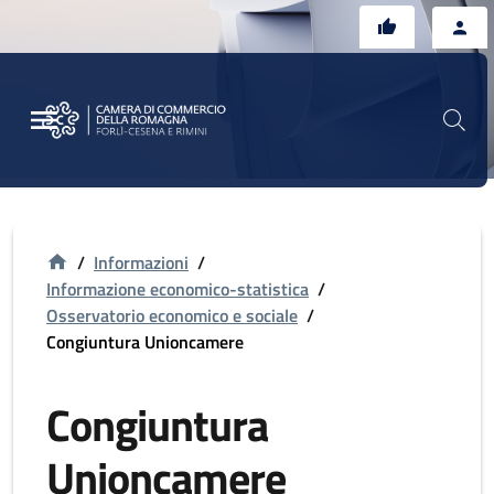
Vai al contenuto principale
Vai al footer
/
Informazioni
/
Informazione economico-statistica
/
Osservatorio economico e sociale
/
Congiuntura Unioncamere
Congiuntura
Unioncamere