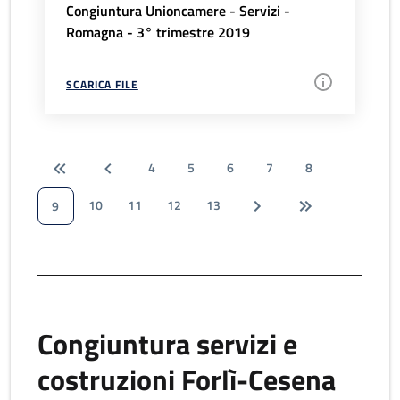
Congiuntura Unioncamere - Servizi -
Romagna - 3° trimestre 2019
SCARICA FILE
4
5
6
7
8
10
11
12
13
9
Congiuntura servizi e
costruzioni Forlì-Cesena