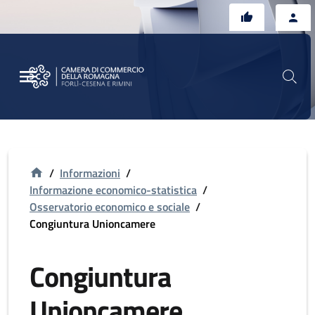
Vai al contenuto principale
Vai al footer
/
Informazioni
/
Informazione economico-statistica
/
Osservatorio economico e sociale
/
Congiuntura Unioncamere
Congiuntura
Unioncamere