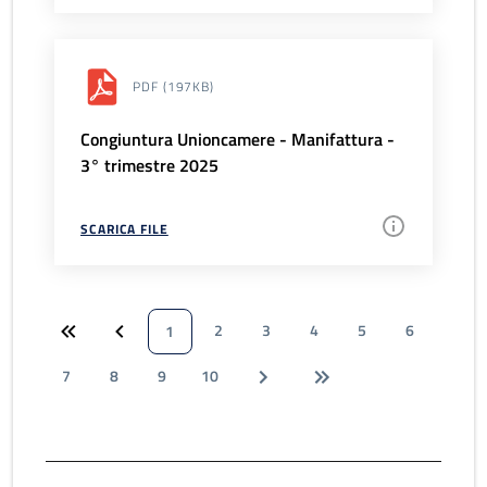
PDF
(197KB)
Congiuntura Unioncamere - Manifattura -
3° trimestre 2025
SCARICA FILE
2
3
4
5
6
1
7
8
9
10