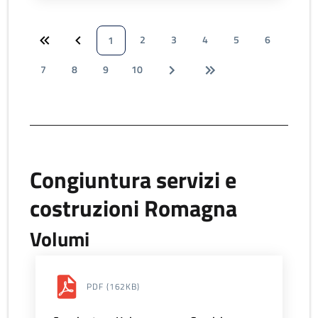
2
3
4
5
6
1
7
8
9
10
Congiuntura servizi e
costruzioni Romagna
Volumi
PDF
(162KB)