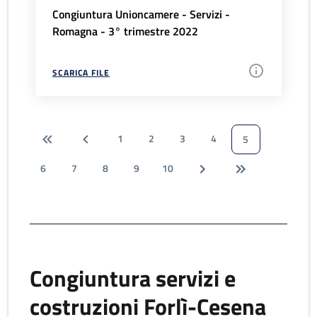
Congiuntura Unioncamere - Servizi -
Romagna - 3° trimestre 2022
SCARICA FILE
1
2
3
4
5
6
7
8
9
10
Congiuntura servizi e
costruzioni Forlì-Cesena