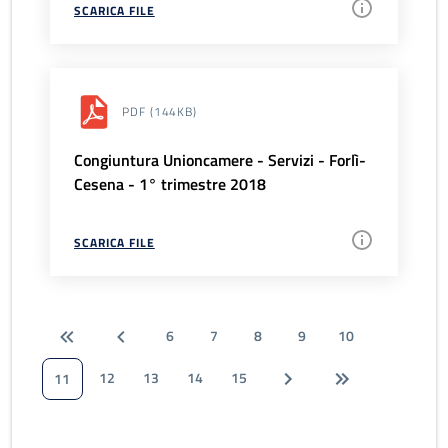
SCARICA FILE
PDF
(144KB)
Congiuntura Unioncamere - Servizi - Forlì-
Cesena - 1° trimestre 2018
SCARICA FILE
6
7
8
9
10
12
13
14
15
11