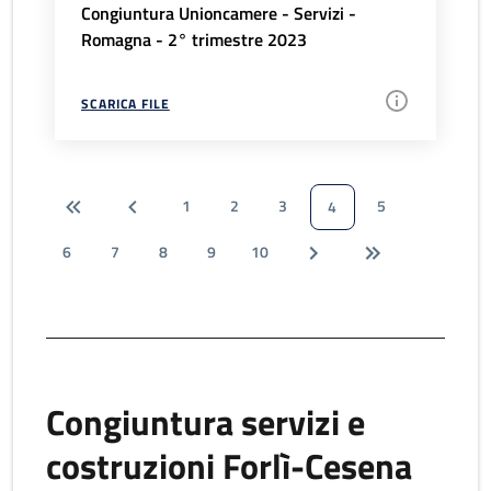
Congiuntura Unioncamere - Servizi -
Romagna - 2° trimestre 2023
SCARICA FILE
1
2
3
5
4
6
7
8
9
10
Congiuntura servizi e
costruzioni Forlì-Cesena