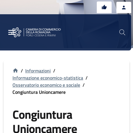
Vai al contenuto principale
Vai al footer
/
Informazioni
/
Informazione economico-statistica
/
Osservatorio economico e sociale
/
Congiuntura Unioncamere
Congiuntura
Unioncamere