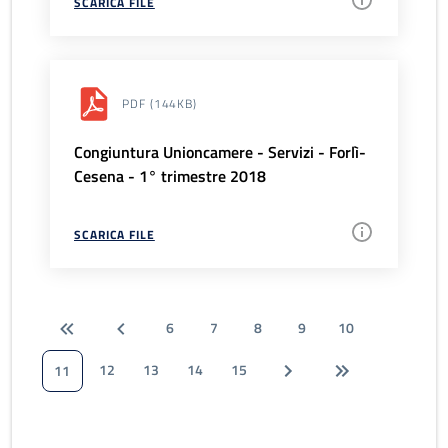
SCARICA FILE
PDF
(144KB)
Congiuntura Unioncamere - Servizi - Forlì-
Cesena - 1° trimestre 2018
SCARICA FILE
6
7
8
9
10
12
13
14
15
11