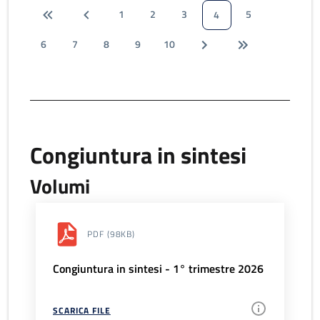
1
2
3
5
4
6
7
8
9
10
Congiuntura in sintesi
Volumi
PDF
(98KB)
Congiuntura in sintesi - 1° trimestre 2026
SCARICA FILE