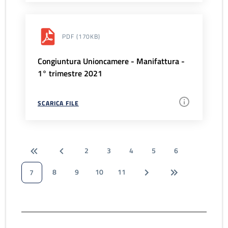
PDF
(170KB)
Congiuntura Unioncamere - Manifattura -
1° trimestre 2021
SCARICA FILE
2
3
4
5
6
8
9
10
11
7