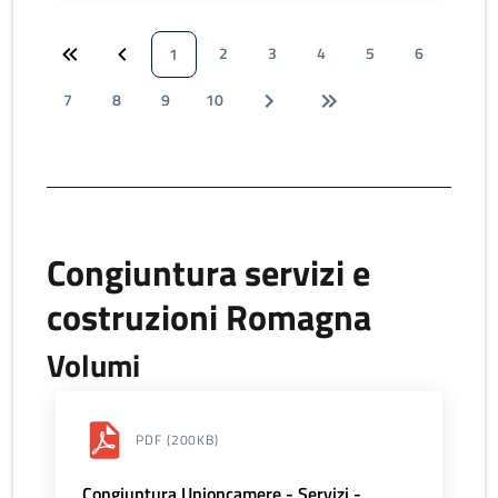
2
3
4
5
6
1
7
8
9
10
Congiuntura servizi e
costruzioni Romagna
Volumi
PDF
(200KB)
Congiuntura Unioncamere - Servizi -