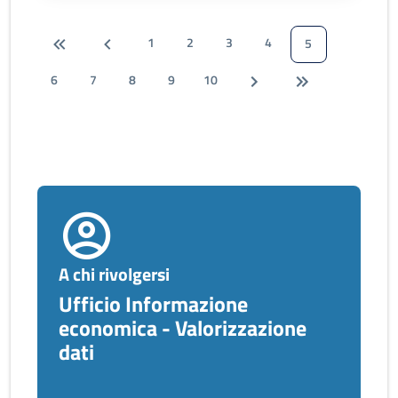
1
2
3
4
5
6
7
8
9
10
A chi rivolgersi
Ufficio Informazione
economica - Valorizzazione
dati