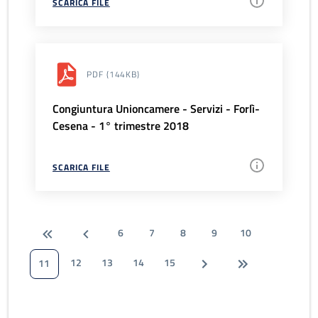
SCARICA FILE
PDF
(144KB)
Congiuntura Unioncamere - Servizi - Forlì-
Cesena - 1° trimestre 2018
SCARICA FILE
6
7
8
9
10
12
13
14
15
11