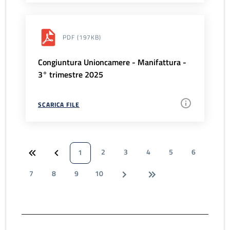
PDF
(197KB)
Congiuntura Unioncamere - Manifattura -
3° trimestre 2025
SCARICA FILE
2
3
4
5
6
1
7
8
9
10