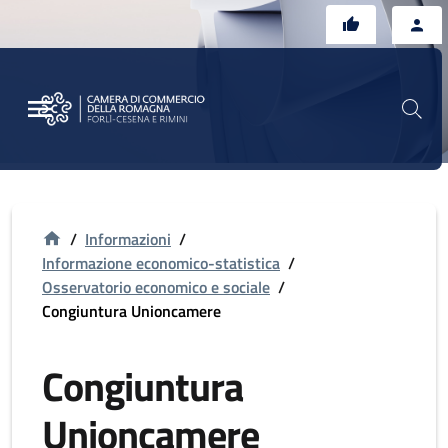
Vai al contenuto principale
Vai al footer
/
Informazioni
/
Informazione economico-statistica
/
Osservatorio economico e sociale
/
Congiuntura Unioncamere
Congiuntura
Unioncamere