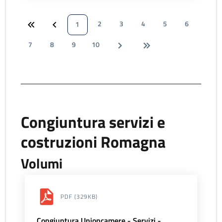
2
3
4
5
6
1
7
8
9
10
Congiuntura servizi e
costruzioni Romagna
Volumi
PDF
(329KB)
Congiuntura Unioncamere - Servizi -