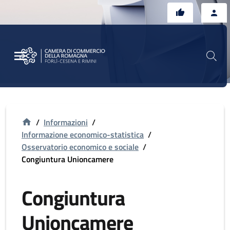
Vai al contenuto principale
Vai al footer
/
Informazioni
/
Informazione economico-statistica
/
Osservatorio economico e sociale
/
Congiuntura Unioncamere
Congiuntura
Unioncamere