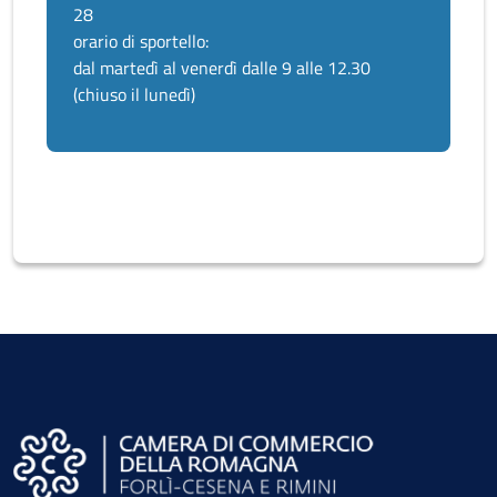
28
orario di sportello:
dal martedì al venerdì dalle 9 alle 12.30
(chiuso il lunedì)