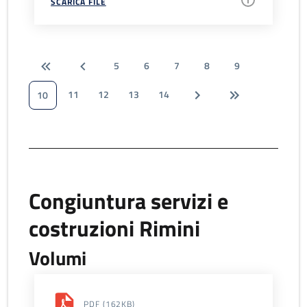
SCARICA FILE
5
6
7
8
9
11
12
13
14
10
Congiuntura servizi e
costruzioni Rimini
Volumi
PDF
(162KB)