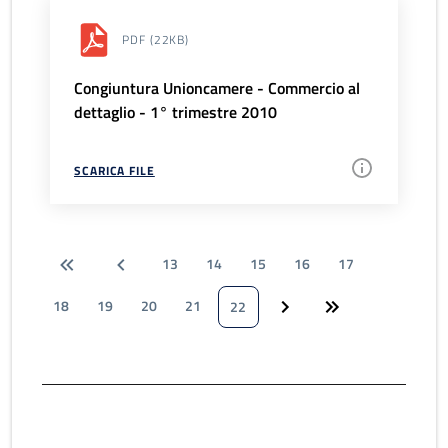
PDF
(22KB)
Congiuntura Unioncamere - Commercio al
dettaglio - 1° trimestre 2010
SCARICA FILE
13
14
15
16
17
18
19
20
21
22