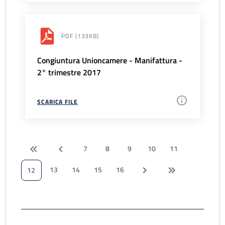
PDF
(133KB)
Congiuntura Unioncamere - Manifattura -
2° trimestre 2017
SCARICA FILE
7
8
9
10
11
13
14
15
16
12