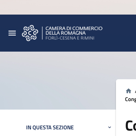
Vai al contenuto principale
Vai al footer
Cong
C
IN QUESTA SEZIONE