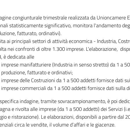
dagine congiunturale trimestrale realizzata da Unioncamere
onali statisticamente significativo, monitora l'andamento degl
uzione, fatturato, ordinativi).
ita ai principali settori di attività economica - Industria, Cos
lta nei confronti di oltre 1.300 imprese. L'elaborazione, disp
, è dedicata alle
imprese manifatturiere (Industria in senso stretto) da 1 a 50
produzione, fatturato e ordinativi;
imprese delle Costruzioni da 1 a 500 addetti fornisce dati s
imprese commerciali da 1 a 500 addetti fornisce dati sulla d
specifica indagine, tramite sovracampionamento, è poi dedicata
na e rivolta alle imprese (da 1 a 500 addetti) dei Servizi (i.
gio e ristorazione). Le elaborazioni, disponibili a partire dal 
nziali circa le vendite, il volume d’affari e le giacenze.