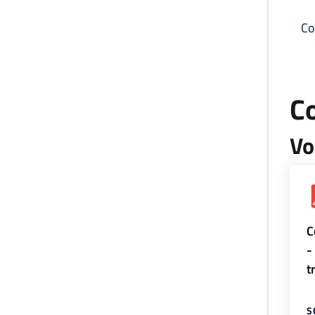
Co
C
Vo
C
-
t
S