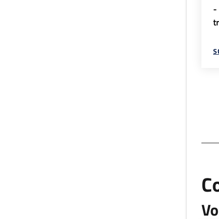
-
t
S
C
Vo