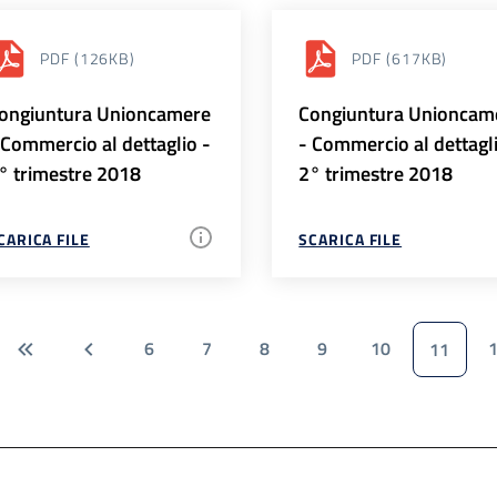
PDF
(126KB)
PDF
(617KB)
ongiuntura Unioncamere
Congiuntura Unioncam
 Commercio al dettaglio -
- Commercio al dettagl
° trimestre 2018
2° trimestre 2018
CARICA FILE
SCARICA FILE
6
7
8
9
10
11