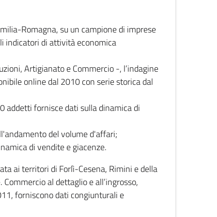
 Emilia-Romagna, su un campione di imprese
i indicatori di attività economica
truzioni, Artigianato e Commercio -, l’indagine
onibile online dal 2010 con serie storica dal
0 addetti fornisce dati sulla dinamica di
ull'andamento del volume d'affari;
inamica di vendite e giacenze.
 ai territori di Forlì-Cesena, Rimini e della
e. Commercio al dettaglio e all’ingrosso,
2011, forniscono dati congiunturali e