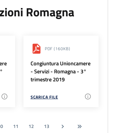
uzioni Romagna
PDF
(160KB)
ere
Congiuntura Unioncamere
4°
- Servizi - Romagna - 3°
trimestre 2019
SCARICA FILE
10
11
12
13