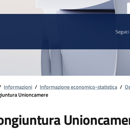
Seguici
/
Informazioni
/
Informazione economico-statistica
/
Os
iuntura Unioncamere
ongiuntura Unioncame