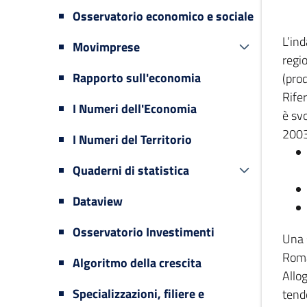
Osservatorio economico e sociale
L’in
Movimprese
regi
Rapporto sull'economia
(prod
Rifer
I Numeri dell'Economia
è svo
2003
I Numeri del Territorio
Quaderni di statistica
Dataview
Osservatorio Investimenti
Una 
Romag
Algoritmo della crescita
Allog
Specializzazioni, filiere e
tende