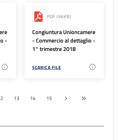
PDF
(96KB)
ere
Congiuntura Unioncamere
io -
- Commercio al dettaglio -
1° trimestre 2018
SCARICA FILE
12
13
14
15