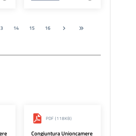
13
14
15
16
PDF
(118KB)
ere
Congiuntura Unioncamere