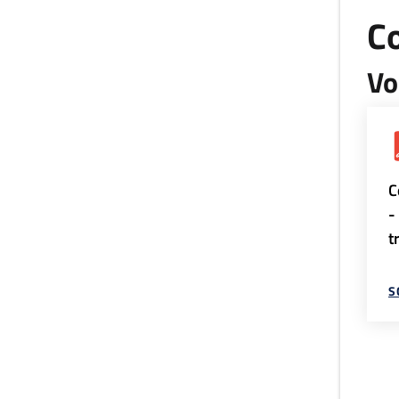
Co
Vo
C
-
t
S