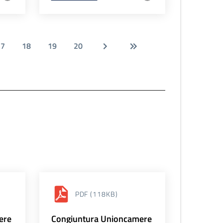
17
18
19
20
PDF
(118KB)
ere
Congiuntura Unioncamere