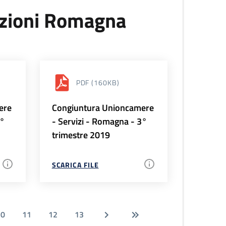
uzioni Romagna
PDF
(160KB)
ere
Congiuntura Unioncamere
4°
- Servizi - Romagna - 3°
trimestre 2019
SCARICA FILE
10
11
12
13