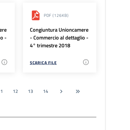
PDF
(126KB)
ere
Congiuntura Unioncamere
io -
- Commercio al dettaglio -
4° trimestre 2018
SCARICA FILE
11
12
13
14