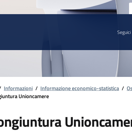
Seguici
/
Informazioni
/
Informazione economico-statistica
/
Os
iuntura Unioncamere
ongiuntura Unioncame