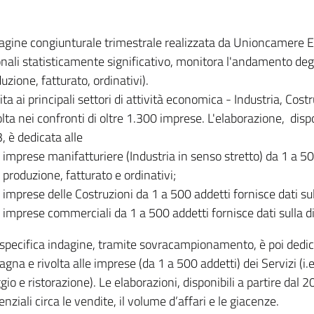
dagine congiunturale trimestrale realizzata da Unioncamere
onali statisticamente significativo, monitora l'andamento degl
uzione, fatturato, ordinativi).
ita ai principali settori di attività economica - Industria, Cos
lta nei confronti di oltre 1.300 imprese. L'elaborazione, disp
, è dedicata alle
imprese manifatturiere (Industria in senso stretto) da 1 a 50
produzione, fatturato e ordinativi;
imprese delle Costruzioni da 1 a 500 addetti fornisce dati s
imprese commerciali da 1 a 500 addetti fornisce dati sulla d
specifica indagine, tramite sovracampionamento, è poi dedicata
na e rivolta alle imprese (da 1 a 500 addetti) dei Servizi (i.
gio e ristorazione). Le elaborazioni, disponibili a partire dal 
nziali circa le vendite, il volume d’affari e le giacenze.