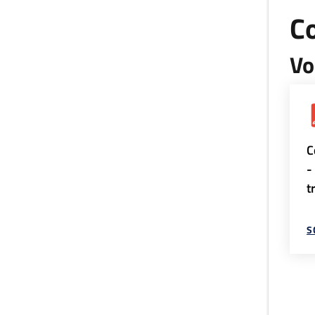
Co
Vo
C
-
t
S