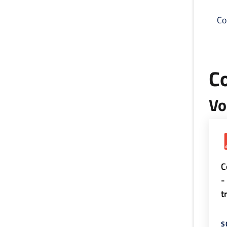
Co
C
Vo
C
-
t
S