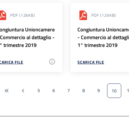
PDF
(126KB)
PDF
(126KB)
ongiuntura Unioncamere
Congiuntura Unioncam
 Commercio al dettaglio -
- Commercio al dettagl
° trimestre 2019
1° trimestre 2019
CARICA FILE
SCARICA FILE
5
6
7
8
9
10