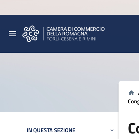
Vai al contenuto principale
Vai al footer
Cong
C
IN QUESTA SEZIONE