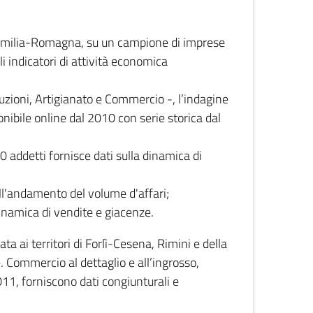
 Emilia-Romagna, su un campione di imprese
i indicatori di attività economica
truzioni, Artigianato e Commercio -, l’indagine
onibile online dal 2010 con serie storica dal
0 addetti fornisce dati sulla dinamica di
ull'andamento del volume d'affari;
inamica di vendite e giacenze.
 ai territori di Forlì-Cesena, Rimini e della
e. Commercio al dettaglio e all’ingrosso,
2011, forniscono dati congiunturali e