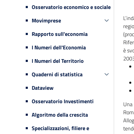
Osservatorio economico e sociale
L’in
Movimprese
regi
Rapporto sull'economia
(prod
Rifer
I Numeri dell'Economia
è svo
2003
I Numeri del Territorio
Quaderni di statistica
Dataview
Osservatorio Investimenti
Una 
Romag
Algoritmo della crescita
Allog
Specializzazioni, filiere e
tende