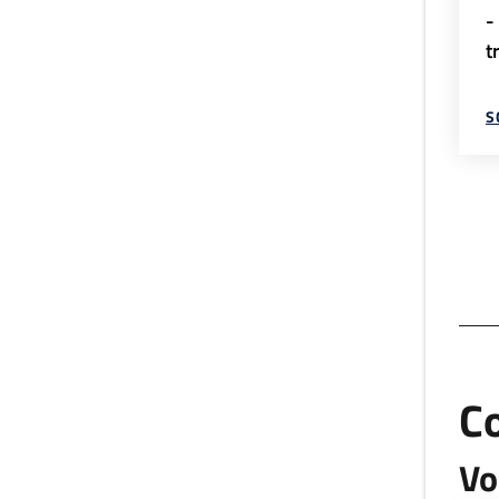
-
t
S
C
Vo