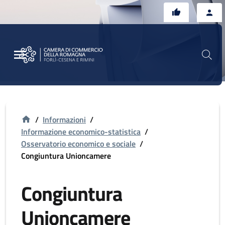
Vai al contenuto principale
Vai al footer
/
Informazioni
/
Informazione economico-statistica
/
Osservatorio economico e sociale
/
Congiuntura Unioncamere
Congiuntura
Unioncamere