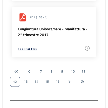
PDF
(133KB)
Congiuntura Unioncamere - Manifattura -
2° trimestre 2017
SCARICA FILE
7
8
9
10
11
13
14
15
16
12