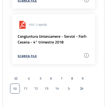
SCARICA FILE
PDF
(168KB)
Congiuntura Unioncamere - Servizi - Forlì-
Cesena - 4° trimestre 2018
SCARICA FILE
5
6
7
8
9
11
12
13
14
10