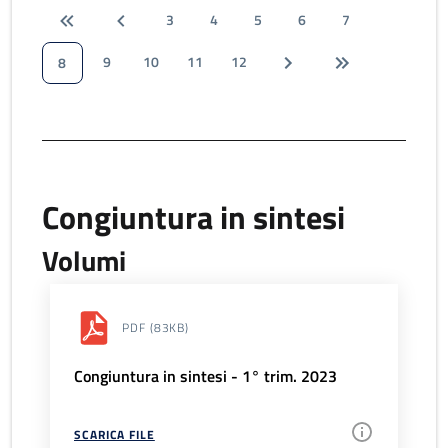
3
4
5
6
7
9
10
11
12
8
Congiuntura in sintesi
Volumi
PDF
(83KB)
Congiuntura in sintesi - 1° trim. 2023
SCARICA FILE