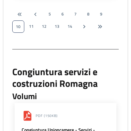
5
6
7
8
9
11
12
13
14
10
Congiuntura servizi e
costruzioni Romagna
Volumi
PDF
(150KB)
Congiuntura Unioncamere - Servizi -