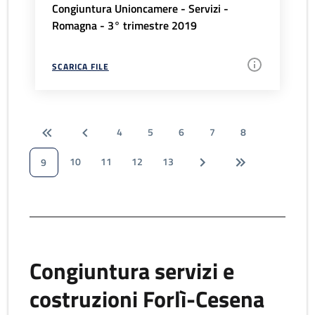
Congiuntura Unioncamere - Servizi -
Romagna - 3° trimestre 2019
SCARICA FILE
4
5
6
7
8
10
11
12
13
9
Congiuntura servizi e
costruzioni Forlì-Cesena