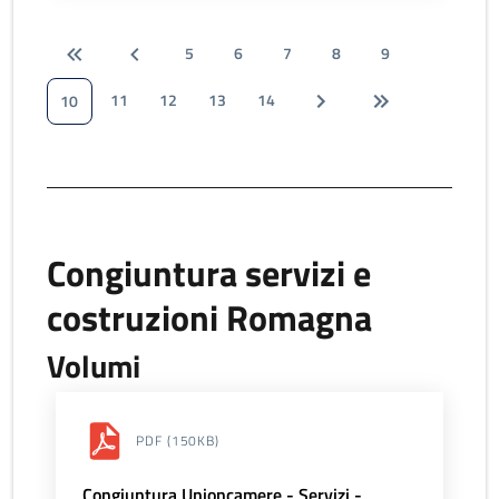
5
6
7
8
9
11
12
13
14
10
Congiuntura servizi e
costruzioni Romagna
Volumi
PDF
(150KB)
Congiuntura Unioncamere - Servizi -