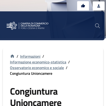
Vai al contenuto principale
Vai al footer
/
Informazioni
/
Informazione economico-statistica
/
Osservatorio economico e sociale
/
Congiuntura Unioncamere
Congiuntura
Unioncamere