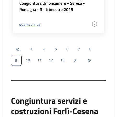
Congiuntura Unioncamere - Servizi -
Romagna - 3° trimestre 2019
SCARICA FILE
4
5
6
7
8
10
11
12
13
9
Congiuntura servizi e
costruzioni Forlì-Cesena