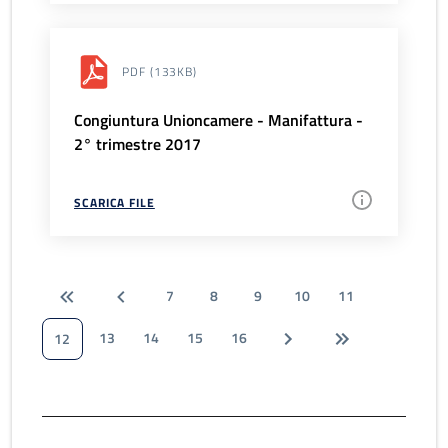
PDF
(133KB)
Congiuntura Unioncamere - Manifattura -
2° trimestre 2017
SCARICA FILE
7
8
9
10
11
13
14
15
16
12