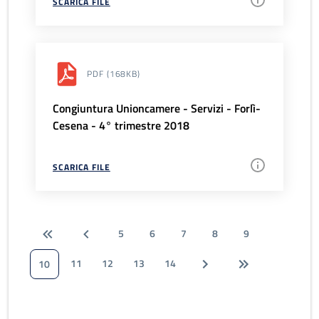
SCARICA FILE
PDF
(168KB)
Congiuntura Unioncamere - Servizi - Forlì-
Cesena - 4° trimestre 2018
SCARICA FILE
5
6
7
8
9
11
12
13
14
10