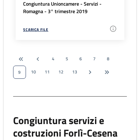
Congiuntura Unioncamere - Servizi -
Romagna - 3° trimestre 2019
SCARICA FILE
4
5
6
7
8
10
11
12
13
9
Congiuntura servizi e
costruzioni Forlì-Cesena