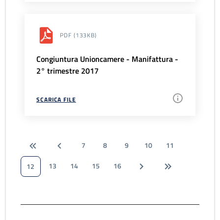
PDF
(133KB)
Congiuntura Unioncamere - Manifattura -
2° trimestre 2017
SCARICA FILE
7
8
9
10
11
13
14
15
16
12