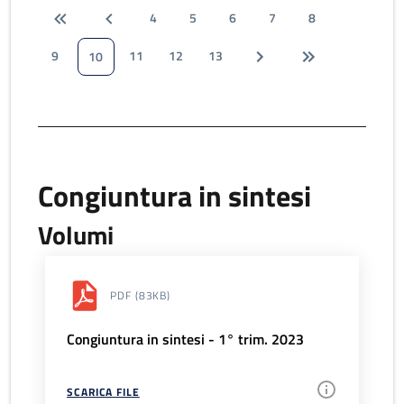
4
5
6
7
8
9
11
12
13
10
Congiuntura in sintesi
Volumi
PDF
(83KB)
Congiuntura in sintesi - 1° trim. 2023
SCARICA FILE