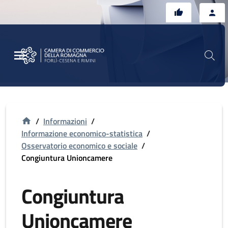
Vai al contenuto principale
Vai al footer
/
Informazioni
/
Informazione economico-statistica
/
Osservatorio economico e sociale
/
Congiuntura Unioncamere
Congiuntura
Unioncamere