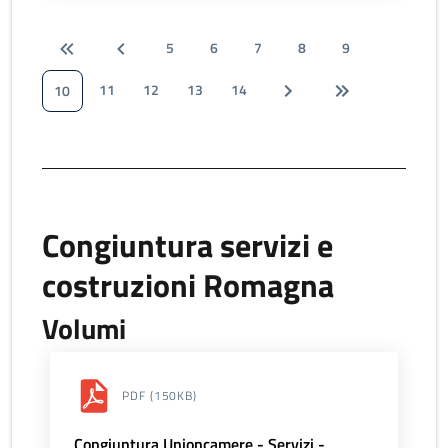
5
6
7
8
9
11
12
13
14
10
Congiuntura servizi e
costruzioni Romagna
Volumi
PDF
(150KB)
Congiuntura Unioncamere - Servizi -