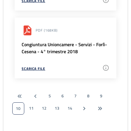
SCARICA FILE
PDF
(168KB)
Congiuntura Unioncamere - Servizi - Forlì-
Cesena - 4° trimestre 2018
SCARICA FILE
5
6
7
8
9
11
12
13
14
10