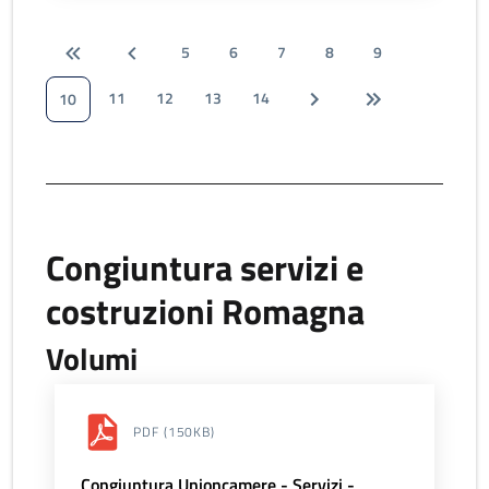
5
6
7
8
9
11
12
13
14
10
Congiuntura servizi e
costruzioni Romagna
Volumi
PDF
(150KB)
Congiuntura Unioncamere - Servizi -