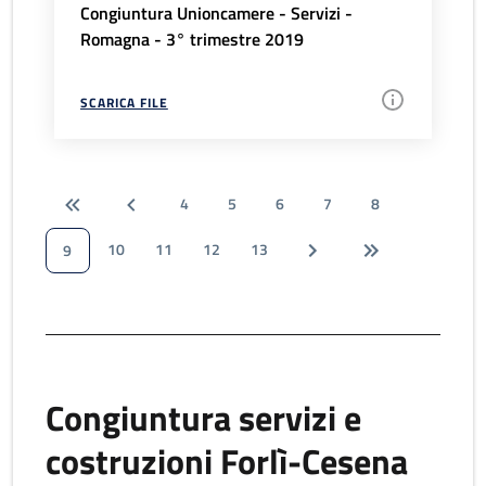
Congiuntura Unioncamere - Servizi -
Romagna - 3° trimestre 2019
SCARICA FILE
4
5
6
7
8
10
11
12
13
9
Congiuntura servizi e
costruzioni Forlì-Cesena