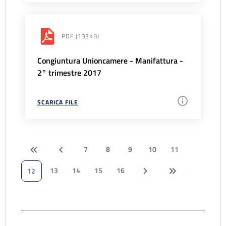
PDF
(133KB)
Congiuntura Unioncamere - Manifattura -
2° trimestre 2017
SCARICA FILE
7
8
9
10
11
13
14
15
16
12