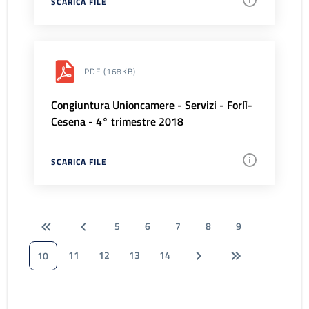
SCARICA FILE
PDF
(168KB)
Congiuntura Unioncamere - Servizi - Forlì-
Cesena - 4° trimestre 2018
SCARICA FILE
5
6
7
8
9
11
12
13
14
10