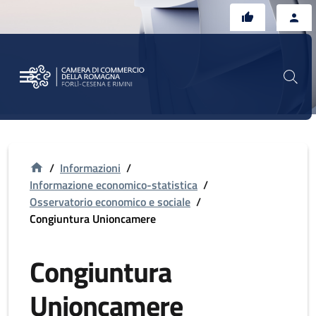
Vai al contenuto principale
Vai al footer
/
Informazioni
/
Informazione economico-statistica
/
Osservatorio economico e sociale
/
Congiuntura Unioncamere
Congiuntura
Unioncamere