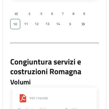
5
6
7
8
9
11
12
13
14
10
Congiuntura servizi e
costruzioni Romagna
Volumi
PDF
(162KB)