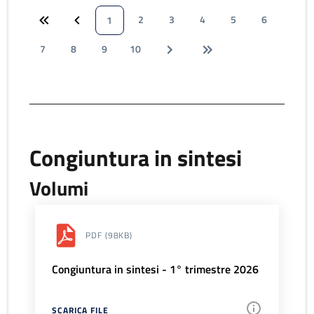
2
3
4
5
6
1
7
8
9
10
Congiuntura in sintesi
Volumi
PDF
(98KB)
Congiuntura in sintesi - 1° trimestre 2026
SCARICA FILE