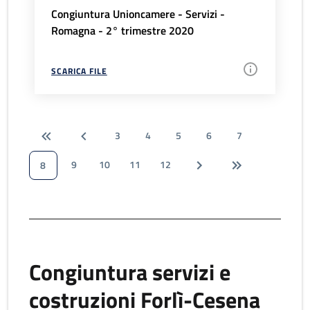
Congiuntura Unioncamere - Servizi -
Romagna - 2° trimestre 2020
SCARICA FILE
3
4
5
6
7
9
10
11
12
8
Congiuntura servizi e
costruzioni Forlì-Cesena