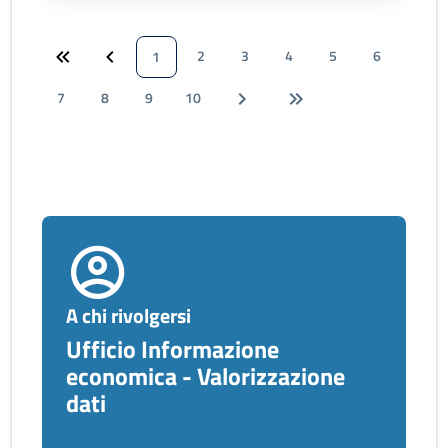
2
3
4
5
6
1
7
8
9
10
A chi rivolgersi
Ufficio Informazione
economica - Valorizzazione
dati