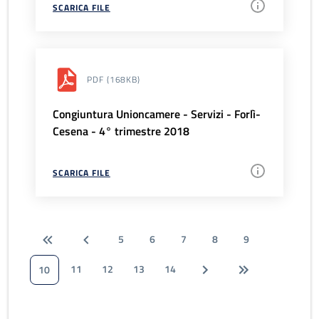
SCARICA FILE
PDF
(168KB)
Congiuntura Unioncamere - Servizi - Forlì-
Cesena - 4° trimestre 2018
SCARICA FILE
5
6
7
8
9
11
12
13
14
10