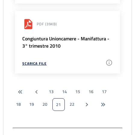
PDF
(39KB)
Congiuntura Unioncamere - Manifattura -
3° trimestre 2010
SCARICA FILE
13
14
15
16
17
18
19
20
22
21