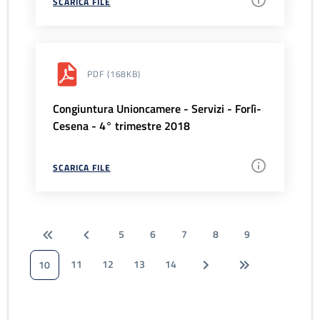
SCARICA FILE
PDF
(168KB)
Congiuntura Unioncamere - Servizi - Forlì-
Cesena - 4° trimestre 2018
SCARICA FILE
5
6
7
8
9
11
12
13
14
10