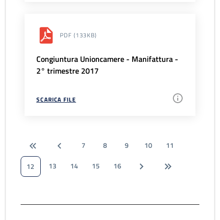
PDF
(133KB)
Congiuntura Unioncamere - Manifattura -
2° trimestre 2017
SCARICA FILE
7
8
9
10
11
13
14
15
16
12