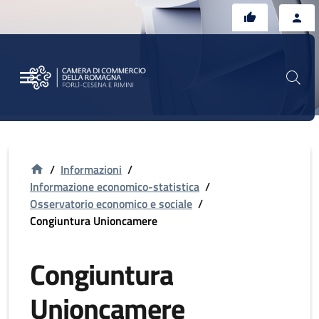
Vai al contenuto principale
Vai al footer
/
Informazioni
/
Informazione economico-statistica
/
Osservatorio economico e sociale
/
Congiuntura Unioncamere
Congiuntura
Unioncamere