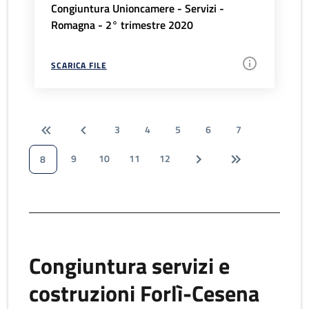
Congiuntura Unioncamere - Servizi -
Romagna - 2° trimestre 2020
SCARICA FILE
3
4
5
6
7
9
10
11
12
8
Congiuntura servizi e
costruzioni Forlì-Cesena