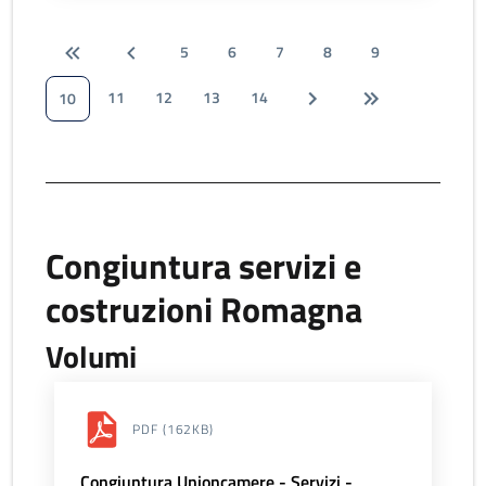
5
6
7
8
9
11
12
13
14
10
Congiuntura servizi e
costruzioni Romagna
Volumi
PDF
(162KB)
Congiuntura Unioncamere - Servizi -