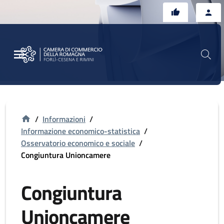
Vai al contenuto principale
Vai al footer
/
Informazioni
/
Informazione economico-statistica
/
Osservatorio economico e sociale
/
Congiuntura Unioncamere
Congiuntura
Unioncamere