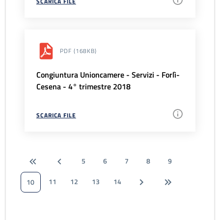
SCARICA FILE
PDF
(168KB)
Congiuntura Unioncamere - Servizi - Forlì-
Cesena - 4° trimestre 2018
SCARICA FILE
5
6
7
8
9
11
12
13
14
10