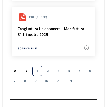
PDF
(197KB)
Congiuntura Unioncamere - Manifattura -
3° trimestre 2025
SCARICA FILE
2
3
4
5
6
1
7
8
9
10