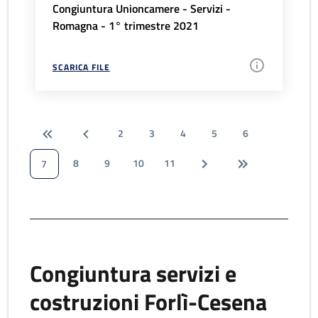
Congiuntura Unioncamere - Servizi -
Romagna - 1° trimestre 2021
SCARICA FILE
2
3
4
5
6
8
9
10
11
7
Congiuntura servizi e
costruzioni Forlì-Cesena