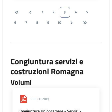
1
2
4
5
3
6
7
8
9
10
Congiuntura servizi e
costruzioni Romagna
Volumi
PDF
(162KB)
Congiuntura Unioncamere - Servizi -