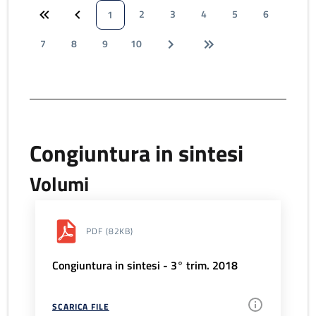
2
3
4
5
6
1
7
8
9
10
Congiuntura in sintesi
Volumi
PDF
(82KB)
Congiuntura in sintesi - 3° trim. 2018
SCARICA FILE