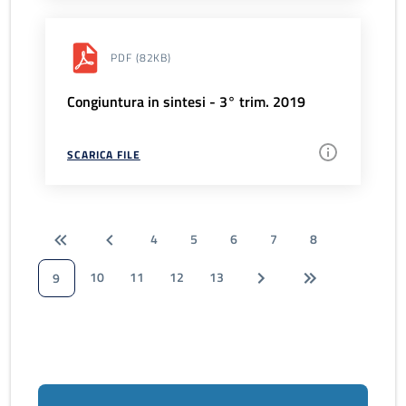
PDF
(82KB)
Congiuntura in sintesi - 3° trim. 2019
SCARICA FILE
4
5
6
7
8
10
11
12
13
9