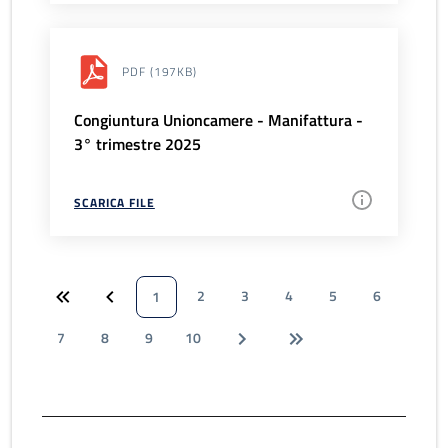
PDF
(197KB)
Congiuntura Unioncamere - Manifattura -
3° trimestre 2025
SCARICA FILE
2
3
4
5
6
1
7
8
9
10