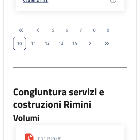
SCARICA FILE
5
6
7
8
9
11
12
13
14
10
Congiuntura servizi e
costruzioni Rimini
Volumi
PDF
(329KB)