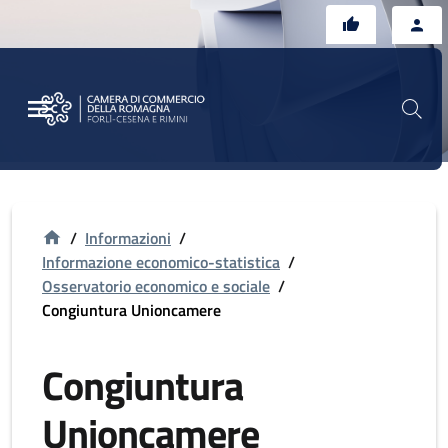
Vai al contenuto principale
Vai al footer
/
Informazioni
/
Informazione economico-statistica
/
Osservatorio economico e sociale
/
Congiuntura Unioncamere
Congiuntura
Unioncamere