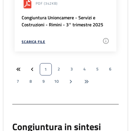
PDF
(342KB)
Congiuntura Unioncamere - Servizi e
Costruzioni - Rimini - 3° trimestre 2025
SCARICA FILE
2
3
4
5
6
1
7
8
9
10
Congiuntura in sintesi