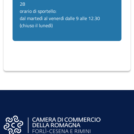
28
orario di sportello:
dal martedì al venerdì dalle 9 alle 12.30
(chiuso il lunedì)