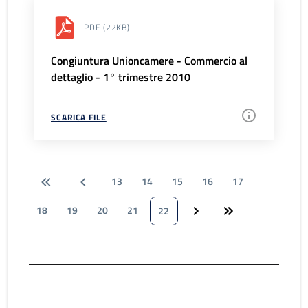
PDF
(22KB)
Congiuntura Unioncamere - Commercio al
dettaglio - 1° trimestre 2010
SCARICA FILE
13
14
15
16
17
18
19
20
21
22