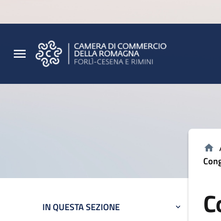
Vai al contenuto principale
Vai al footer
Cong
C
IN QUESTA SEZIONE