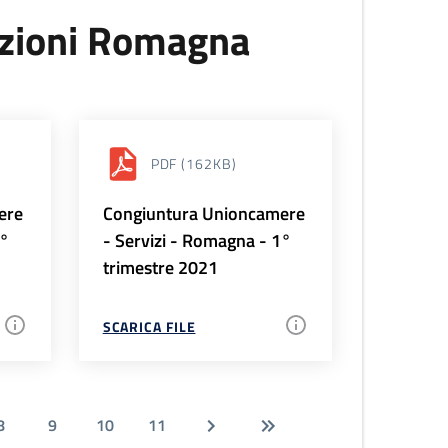
uzioni Romagna
PDF
(162KB)
ere
Congiuntura Unioncamere
2°
- Servizi - Romagna - 1°
trimestre 2021
SCARICA FILE
8
9
10
11