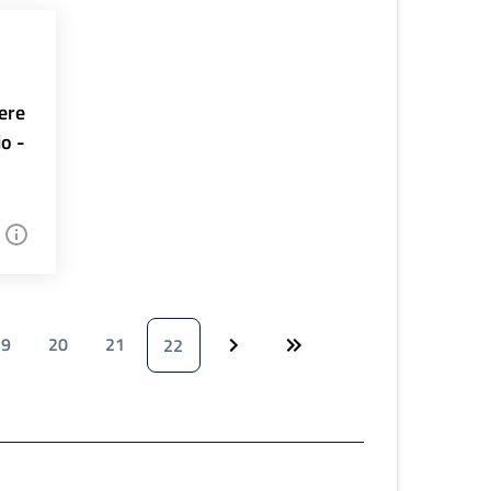
ere
io -
19
20
21
22