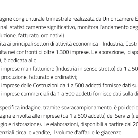
dagine congiunturale trimestrale realizzata da Unioncamere
onali statisticamente significativo, monitora l'andamento degl
uzione, fatturato, ordinativi).
ita ai principali settori di attività economica - Industria, Cos
lta nei confronti di oltre 1.300 imprese. L'elaborazione, disp
, è dedicata alle
imprese manifatturiere (Industria in senso stretto) da 1 a 50
produzione, fatturato e ordinativi;
imprese delle Costruzioni da 1 a 500 addetti fornisce dati s
imprese commerciali da 1 a 500 addetti fornisce dati sulla d
specifica indagine, tramite sovracampionamento, è poi dedicata
na e rivolta alle imprese (da 1 a 500 addetti) dei Servizi (i.
gio e ristorazione). Le elaborazioni, disponibili a partire dal 
nziali circa le vendite, il volume d’affari e le giacenze.