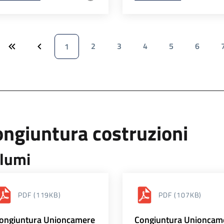
2
3
4
5
6
1
ngiuntura costruzioni
lumi
PDF
(119KB)
PDF
(107KB)
ongiuntura Unioncamere
Congiuntura Unioncam