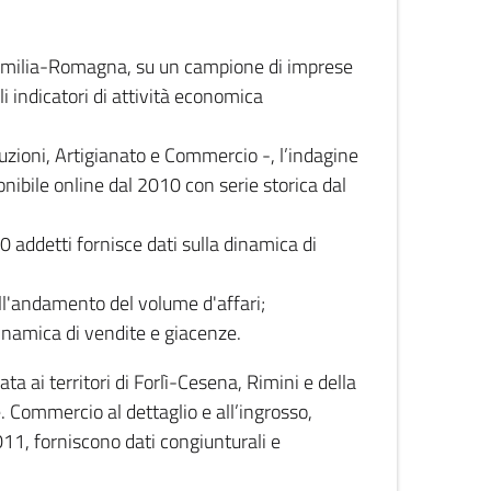
 Emilia-Romagna, su un campione di imprese
i indicatori di attività economica
truzioni, Artigianato e Commercio -, l’indagine
onibile online dal 2010 con serie storica dal
0 addetti fornisce dati sulla dinamica di
ull'andamento del volume d'affari;
inamica di vendite e giacenze.
 ai territori di Forlì-Cesena, Rimini e della
e. Commercio al dettaglio e all’ingrosso,
2011, forniscono dati congiunturali e