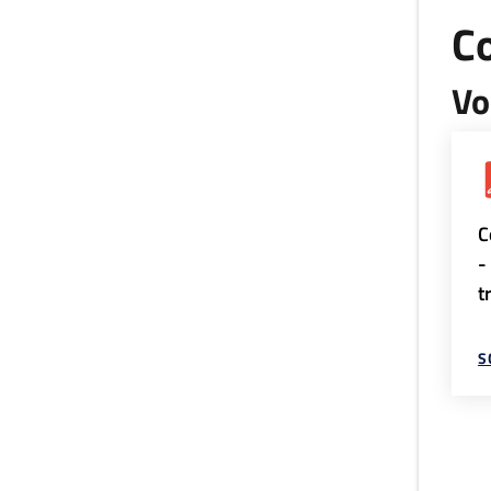
Co
Vo
C
-
t
S