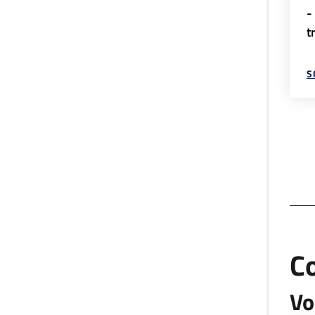
-
t
S
C
Vo