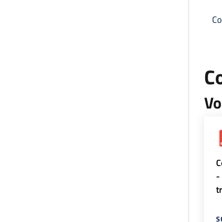
Co
C
Vo
C
-
t
S