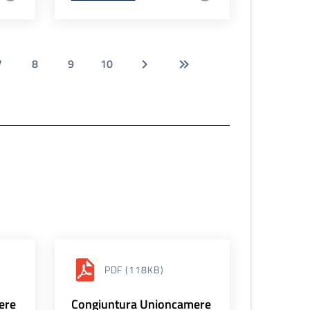
7
8
9
10
PDF
(118KB)
ere
Congiuntura Unioncamere