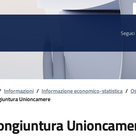
Seguici
/
Informazioni
/
Informazione economico-statistica
/
Os
iuntura Unioncamere
ongiuntura Unioncame