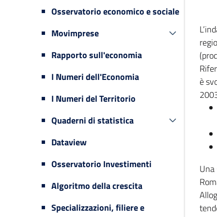
Osservatorio economico e sociale
L’in
Movimprese
regi
Rapporto sull'economia
(prod
Rifer
I Numeri dell'Economia
è svo
2003
I Numeri del Territorio
Quaderni di statistica
Dataview
Osservatorio Investimenti
Una 
Romag
Algoritmo della crescita
Allog
Specializzazioni, filiere e
tende