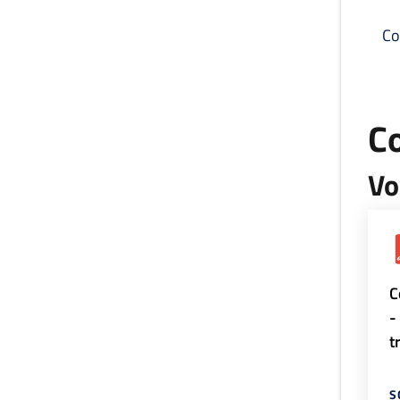
Co
C
Vo
C
-
t
S