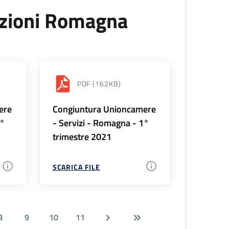
uzioni Romagna
PDF
(162KB)
ere
Congiuntura Unioncamere
2°
- Servizi - Romagna - 1°
trimestre 2021
SCARICA FILE
8
9
10
11