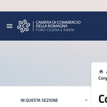
Vai al contenuto principale
Vai al footer
Cong
C
IN QUESTA SEZIONE