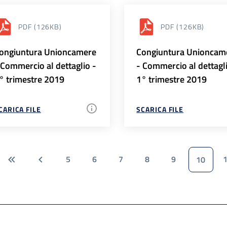
PDF
(126KB)
PDF
(126KB)
ongiuntura Unioncamere
Congiuntura Unioncam
 Commercio al dettaglio -
- Commercio al dettagl
° trimestre 2019
1° trimestre 2019
CARICA FILE
SCARICA FILE
5
6
7
8
9
10