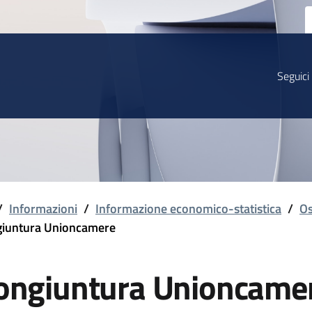
Seguici
/
Informazioni
/
Informazione economico-statistica
/
Os
iuntura Unioncamere
ongiuntura Unioncame