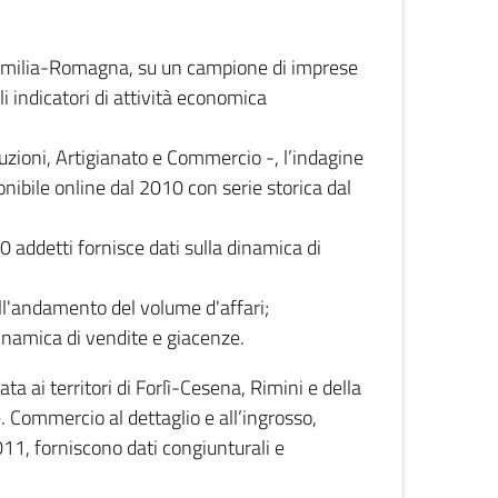
 Emilia-Romagna, su un campione di imprese
i indicatori di attività economica
truzioni, Artigianato e Commercio -, l’indagine
onibile online dal 2010 con serie storica dal
0 addetti fornisce dati sulla dinamica di
ull'andamento del volume d'affari;
inamica di vendite e giacenze.
 ai territori di Forlì-Cesena, Rimini e della
e. Commercio al dettaglio e all’ingrosso,
2011, forniscono dati congiunturali e