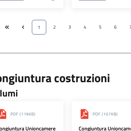
2
3
4
5
6
1
ngiuntura costruzioni
lumi
PDF
(119KB)
PDF
(107KB)
ongiuntura Unioncamere
Congiuntura Unioncam