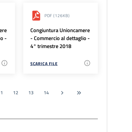
PDF
(126KB)
ere
Congiuntura Unioncamere
io -
- Commercio al dettaglio -
4° trimestre 2018
SCARICA FILE
11
12
13
14