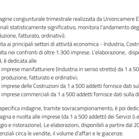
dagine congiunturale trimestrale realizzata da Unioncamere
onali statisticamente significativo, monitora l'andamento degl
uzione, fatturato, ordinativi).
ita ai principali settori di attività economica - Industria, Cos
lta nei confronti di oltre 1.300 imprese. L'elaborazione, disp
, è dedicata alle
imprese manifatturiere (Industria in senso stretto) da 1 a 50
produzione, fatturato e ordinativi;
imprese delle Costruzioni da 1 a 500 addetti fornisce dati s
imprese commerciali da 1 a 500 addetti fornisce dati sulla d
specifica indagine, tramite sovracampionamento, è poi dedicata
na e rivolta alle imprese (da 1 a 500 addetti) dei Servizi (i.
gio e ristorazione). Le elaborazioni, disponibili a partire dal 
nziali circa le vendite, il volume d’affari e le giacenze.