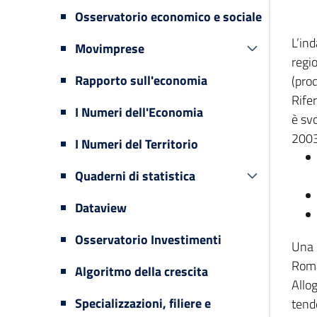
Osservatorio economico e sociale
L’in
Movimprese
regi
Rapporto sull'economia
(prod
Rifer
I Numeri dell'Economia
è svo
2003
I Numeri del Territorio
Quaderni di statistica
Dataview
Osservatorio Investimenti
Una 
Romag
Algoritmo della crescita
Allog
Specializzazioni, filiere e
tende