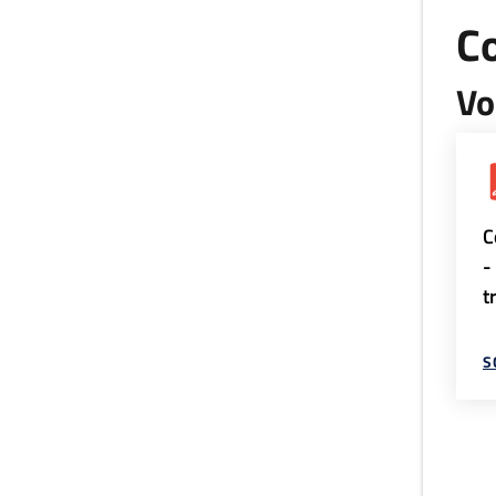
Co
Vo
C
-
t
S