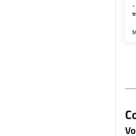
-
t
S
C
Vo