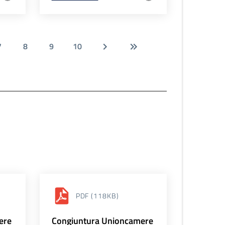
7
8
9
10
PDF
(118KB)
ere
Congiuntura Unioncamere