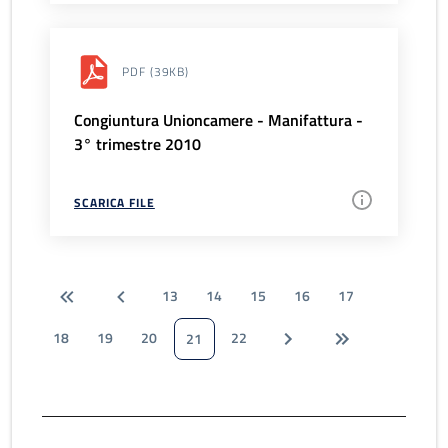
PDF
(39KB)
Congiuntura Unioncamere - Manifattura -
3° trimestre 2010
SCARICA FILE
13
14
15
16
17
18
19
20
22
21