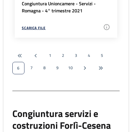
Congiuntura Unioncamere - Servizi -
Romagna - 4° trimestre 2021
SCARICA FILE
1
2
3
4
5
7
8
9
10
6
Congiuntura servizi e
costruzioni Forlì-Cesena