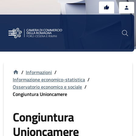
Vai al contenuto principale
Vai al footer
/
Informazioni
/
Informazione economico-statistica
/
Osservatorio economico e sociale
/
Congiuntura Unioncamere
Congiuntura
Unioncamere