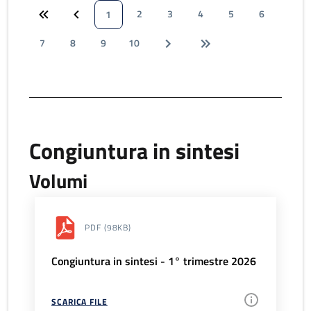
2
3
4
5
6
1
7
8
9
10
Congiuntura in sintesi
Volumi
PDF
(98KB)
Congiuntura in sintesi - 1° trimestre 2026
SCARICA FILE