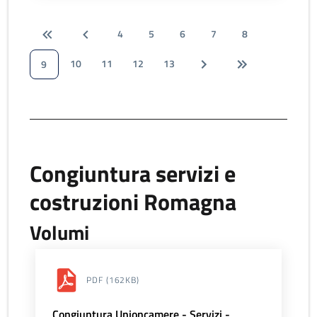
4
5
6
7
8
10
11
12
13
9
Congiuntura servizi e
costruzioni Romagna
Volumi
PDF
(162KB)
Congiuntura Unioncamere - Servizi -