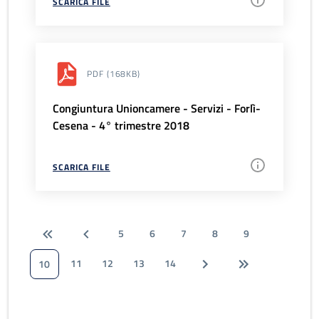
SCARICA FILE
PDF
(168KB)
Congiuntura Unioncamere - Servizi - Forlì-
Cesena - 4° trimestre 2018
SCARICA FILE
5
6
7
8
9
11
12
13
14
10