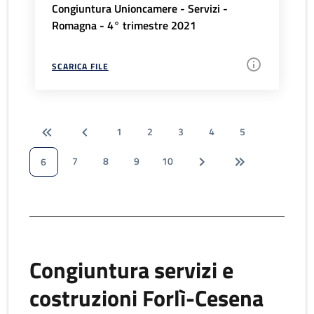
Congiuntura Unioncamere - Servizi -
Romagna - 4° trimestre 2021
SCARICA FILE
1
2
3
4
5
7
8
9
10
6
Congiuntura servizi e
costruzioni Forlì-Cesena