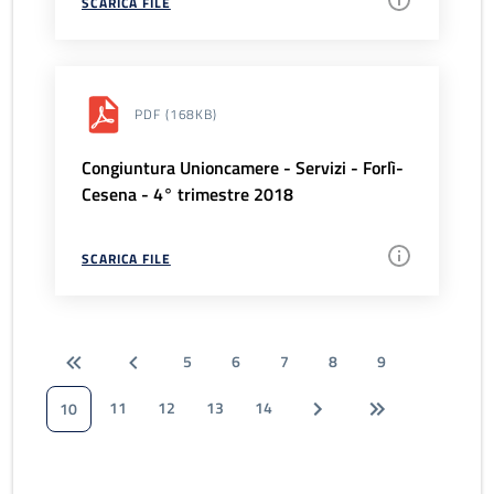
SCARICA FILE
PDF
(168KB)
Congiuntura Unioncamere - Servizi - Forlì-
Cesena - 4° trimestre 2018
SCARICA FILE
5
6
7
8
9
11
12
13
14
10