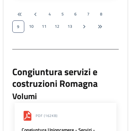
4
5
6
7
8
10
11
12
13
9
Congiuntura servizi e
costruzioni Romagna
Volumi
PDF
(162KB)
Congiuntura Unioncamere - Servizi -