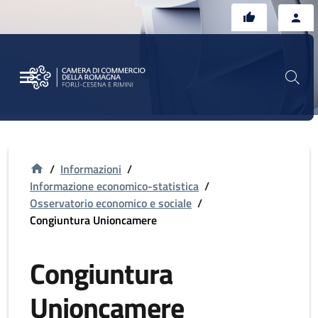
Vai al contenuto principale
Vai al footer
/
Informazioni
/
Informazione economico-statistica
/
Osservatorio economico e sociale
/
Congiuntura Unioncamere
Congiuntura
Unioncamere