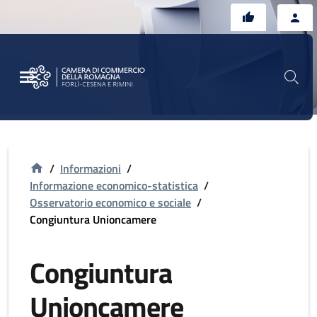
Vai al contenuto principale
Vai al footer
/
Informazioni
/
Informazione economico-statistica
/
Osservatorio economico e sociale
/
Congiuntura Unioncamere
Congiuntura
Unioncamere