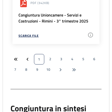
PDF
(342KB)
Congiuntura Unioncamere - Servizi e
Costruzioni - Rimini - 3° trimestre 2025
SCARICA FILE
2
3
4
5
6
1
7
8
9
10
Congiuntura in sintesi