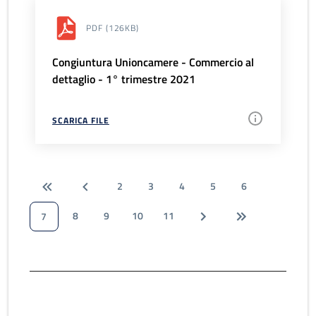
PDF
(126KB)
Congiuntura Unioncamere - Commercio al
dettaglio - 1° trimestre 2021
SCARICA FILE
2
3
4
5
6
8
9
10
11
7