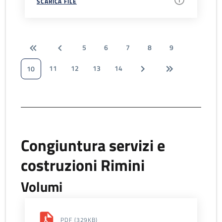
SCARICA FILE
5
6
7
8
9
11
12
13
14
10
Congiuntura servizi e
costruzioni Rimini
Volumi
PDF
(329KB)