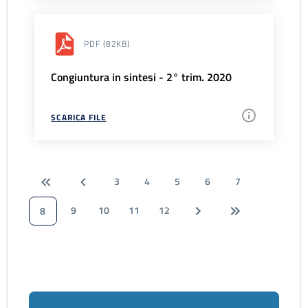
PDF
(82KB)
Congiuntura in sintesi - 2° trim. 2020
SCARICA FILE
3
4
5
6
7
9
10
11
12
8