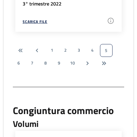
3° trimestre 2022
SCARICA FILE
1
2
3
4
5
6
7
8
9
10
Congiuntura commercio
Volumi