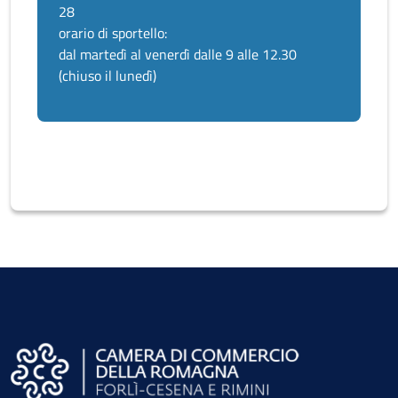
28
orario di sportello:
dal martedì al venerdì dalle 9 alle 12.30
(chiuso il lunedì)