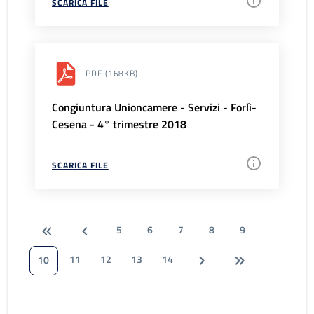
SCARICA FILE
PDF
(168KB)
Congiuntura Unioncamere - Servizi - Forlì-
Cesena - 4° trimestre 2018
SCARICA FILE
5
6
7
8
9
11
12
13
14
10