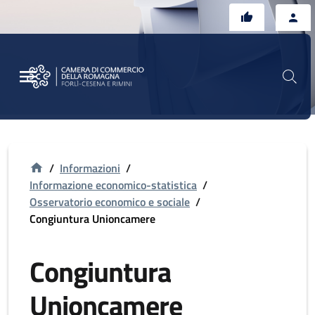
Vai al contenuto principale
Vai al footer
/
Informazioni
/
Informazione economico-statistica
/
Osservatorio economico e sociale
/
Congiuntura Unioncamere
Congiuntura
Unioncamere