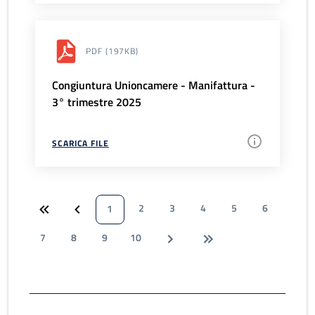
PDF
(197KB)
Congiuntura Unioncamere - Manifattura -
3° trimestre 2025
SCARICA FILE
2
3
4
5
6
1
7
8
9
10