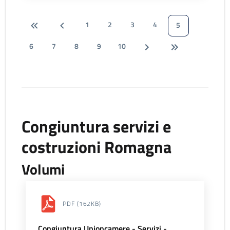
1
2
3
4
5
6
7
8
9
10
Congiuntura servizi e
costruzioni Romagna
Volumi
PDF
(162KB)
Congiuntura Unioncamere - Servizi -