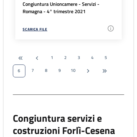
Congiuntura Unioncamere - Servizi -
Romagna - 4° trimestre 2021
SCARICA FILE
1
2
3
4
5
7
8
9
10
6
Congiuntura servizi e
costruzioni Forlì-Cesena