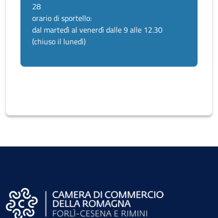
28
orario di sportello:
dal martedì al venerdì dalle 9 alle 12.30
(chiuso il lunedì)