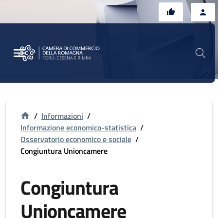
Vai al contenuto principale
Vai al footer
/
Informazioni
/
Informazione economico-statistica
/
Osservatorio economico e sociale
/
Congiuntura Unioncamere
Congiuntura
Unioncamere