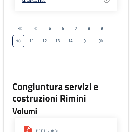
SCARICA FILE
5
6
7
8
9
11
12
13
14
10
Congiuntura servizi e
costruzioni Rimini
Volumi
PDF
(329KB)