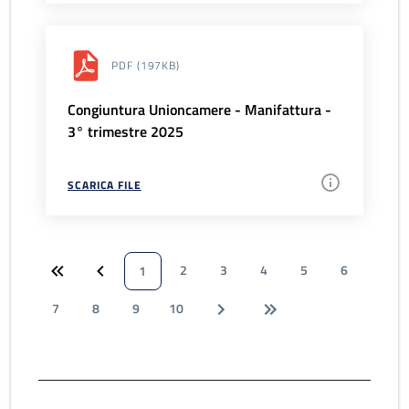
PDF
(197KB)
Congiuntura Unioncamere - Manifattura -
3° trimestre 2025
SCARICA FILE
2
3
4
5
6
1
7
8
9
10