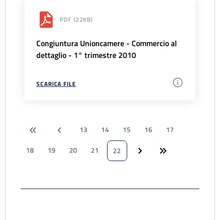
PDF
(22KB)
Congiuntura Unioncamere - Commercio al
dettaglio - 1° trimestre 2010
SCARICA FILE
13
14
15
16
17
18
19
20
21
22