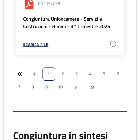
PDF
(342KB)
Congiuntura Unioncamere - Servizi e
Costruzioni - Rimini - 3° trimestre 2025
SCARICA FILE
2
3
4
5
6
1
7
8
9
10
Congiuntura in sintesi