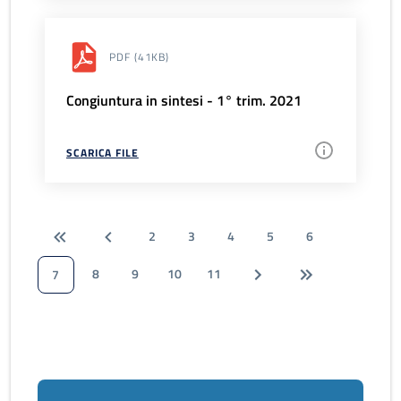
PDF
(41KB)
Congiuntura in sintesi - 1° trim. 2021
SCARICA FILE
2
3
4
5
6
8
9
10
11
7