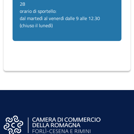
28
orario di sportello:
dal martedì al venerdì dalle 9 alle 12.30
(chiuso il lunedì)