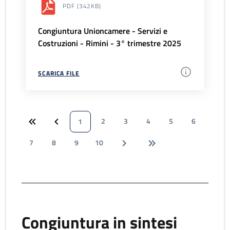
PDF
(342KB)
Congiuntura Unioncamere - Servizi e
Costruzioni - Rimini - 3° trimestre 2025
SCARICA FILE
2
3
4
5
6
1
7
8
9
10
Congiuntura in sintesi