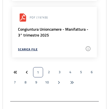
PDF
(197KB)
Congiuntura Unioncamere - Manifattura -
3° trimestre 2025
SCARICA FILE
2
3
4
5
6
1
7
8
9
10