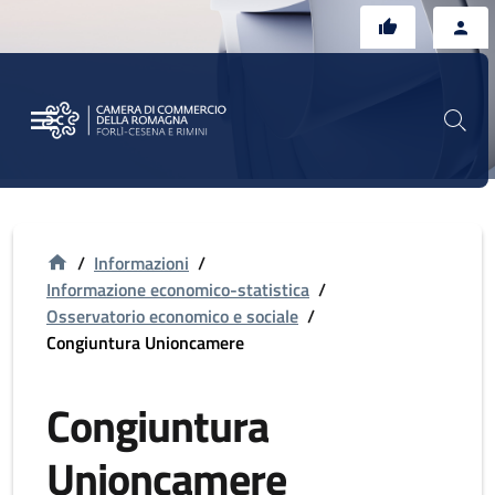
Vai al contenuto principale
Vai al footer
/
Informazioni
/
Informazione economico-statistica
/
Osservatorio economico e sociale
/
Congiuntura Unioncamere
Congiuntura
Unioncamere