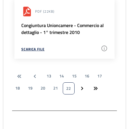
PDF
(22KB)
Congiuntura Unioncamere - Commercio al
dettaglio - 1° trimestre 2010
SCARICA FILE
13
14
15
16
17
18
19
20
21
22