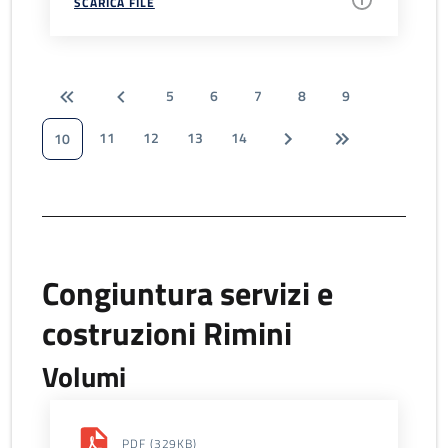
SCARICA FILE
5
6
7
8
9
11
12
13
14
10
Congiuntura servizi e
costruzioni Rimini
Volumi
PDF
(329KB)