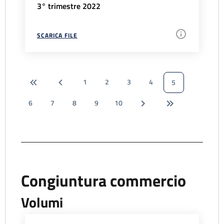
3° trimestre 2022
SCARICA FILE
1
2
3
4
5
6
7
8
9
10
Congiuntura commercio
Volumi