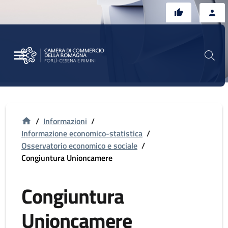
Vai al contenuto principale
Vai al footer
/
Informazioni
/
Informazione economico-statistica
/
Osservatorio economico e sociale
/
Congiuntura Unioncamere
Congiuntura
Unioncamere