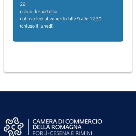
28
orario di sportello:
dal martedì al venerdì dalle 9 alle 12.30
(chiuso il lunedì)