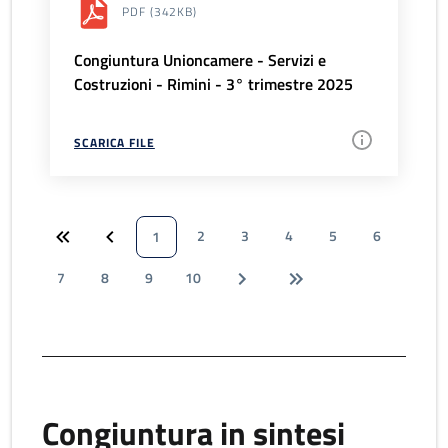
PDF
(342KB)
Congiuntura Unioncamere - Servizi e
Costruzioni - Rimini - 3° trimestre 2025
SCARICA FILE
2
3
4
5
6
1
7
8
9
10
Congiuntura in sintesi