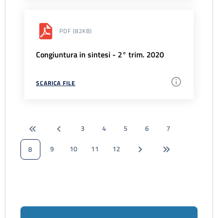
PDF
(82KB)
Congiuntura in sintesi - 2° trim. 2020
SCARICA FILE
3
4
5
6
7
9
10
11
12
8