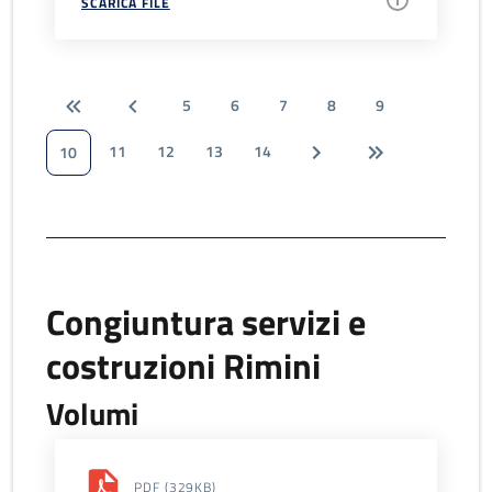
SCARICA FILE
5
6
7
8
9
11
12
13
14
10
Congiuntura servizi e
costruzioni Rimini
Volumi
PDF
(329KB)