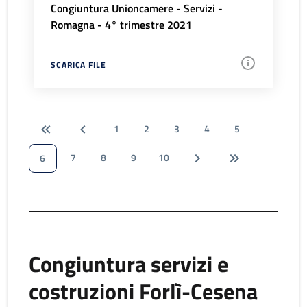
Congiuntura Unioncamere - Servizi -
Romagna - 4° trimestre 2021
SCARICA FILE
1
2
3
4
5
7
8
9
10
6
Congiuntura servizi e
costruzioni Forlì-Cesena