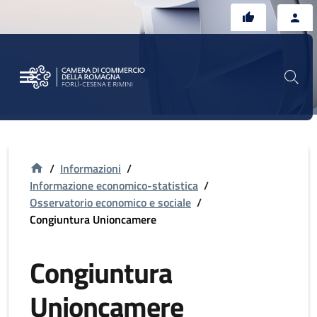
Vai al contenuto principale
Vai al footer
/
Informazioni
/
Informazione economico-statistica
/
Osservatorio economico e sociale
/
Congiuntura Unioncamere
Congiuntura
Unioncamere