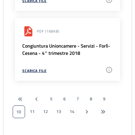
SCARICA FILE
PDF
(168KB)
Congiuntura Unioncamere - Servizi - Forlì-
Cesena - 4° trimestre 2018
SCARICA FILE
5
6
7
8
9
11
12
13
14
10