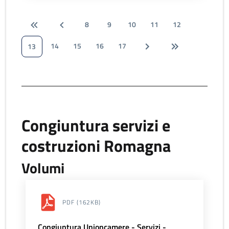
8
9
10
11
12
14
15
16
17
13
Congiuntura servizi e
costruzioni Romagna
Volumi
PDF
(162KB)
Congiuntura Unioncamere - Servizi -