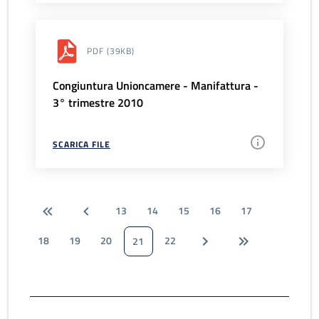
PDF
(39KB)
Congiuntura Unioncamere - Manifattura -
3° trimestre 2010
SCARICA FILE
13
14
15
16
17
18
19
20
22
21