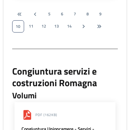
5
6
7
8
9
11
12
13
14
10
Congiuntura servizi e
costruzioni Romagna
Volumi
PDF
(162KB)
Congiuntura Unioncamere - Servizi -