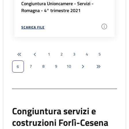
Congiuntura Unioncamere - Servizi -
Romagna - 4° trimestre 2021
SCARICA FILE
1
2
3
4
5
7
8
9
10
6
Congiuntura servizi e
costruzioni Forlì-Cesena