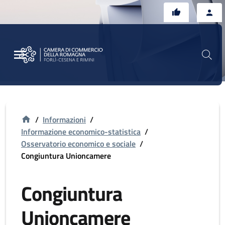
Vai al contenuto principale
Vai al footer
/
Informazioni
/
Informazione economico-statistica
/
Osservatorio economico e sociale
/
Congiuntura Unioncamere
Congiuntura
Unioncamere