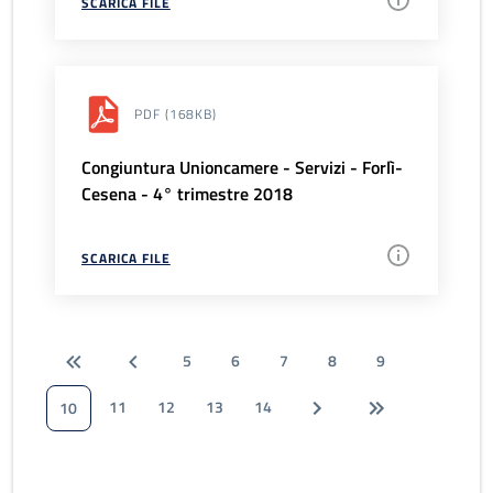
SCARICA FILE
PDF
(168KB)
Congiuntura Unioncamere - Servizi - Forlì-
Cesena - 4° trimestre 2018
SCARICA FILE
5
6
7
8
9
11
12
13
14
10