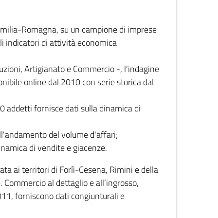
 Emilia-Romagna, su un campione di imprese
i indicatori di attività economica
truzioni, Artigianato e Commercio -, l’indagine
onibile online dal 2010 con serie storica dal
0 addetti fornisce dati sulla dinamica di
ull'andamento del volume d'affari;
inamica di vendite e giacenze.
 ai territori di Forlì-Cesena, Rimini e della
e. Commercio al dettaglio e all’ingrosso,
2011, forniscono dati congiunturali e