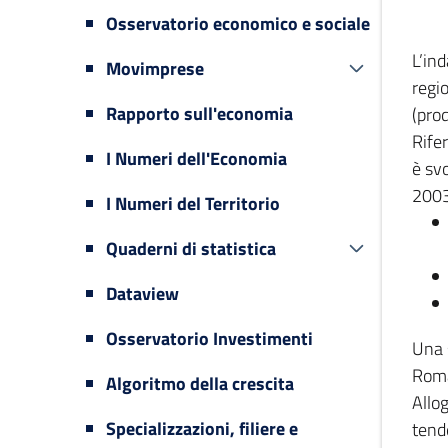
Osservatorio economico e sociale
L’in
Movimprese
regi
Rapporto sull'economia
(prod
Rifer
I Numeri dell'Economia
è svo
2003
I Numeri del Territorio
Quaderni di statistica
Dataview
Osservatorio Investimenti
Una 
Romag
Algoritmo della crescita
Allog
Specializzazioni, filiere e
tende