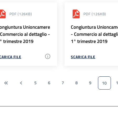
PDF
(126KB)
PDF
(126KB)
ongiuntura Unioncamere
Congiuntura Unioncam
 Commercio al dettaglio -
- Commercio al dettagl
° trimestre 2019
1° trimestre 2019
CARICA FILE
SCARICA FILE
5
6
7
8
9
10