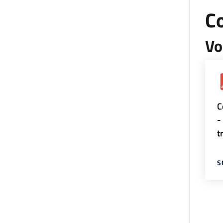
Co
Vo
C
-
t
S