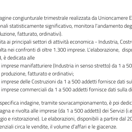
dagine congiunturale trimestrale realizzata da Unioncamere
onali statisticamente significativo, monitora l'andamento degl
uzione, fatturato, ordinativi).
ita ai principali settori di attività economica - Industria, Cos
lta nei confronti di oltre 1.300 imprese. L'elaborazione, disp
, è dedicata alle
imprese manifatturiere (Industria in senso stretto) da 1 a 50
produzione, fatturato e ordinativi;
imprese delle Costruzioni da 1 a 500 addetti fornisce dati s
imprese commerciali da 1 a 500 addetti fornisce dati sulla d
specifica indagine, tramite sovracampionamento, è poi dedicata
na e rivolta alle imprese (da 1 a 500 addetti) dei Servizi (i.
gio e ristorazione). Le elaborazioni, disponibili a partire dal 
nziali circa le vendite, il volume d’affari e le giacenze.