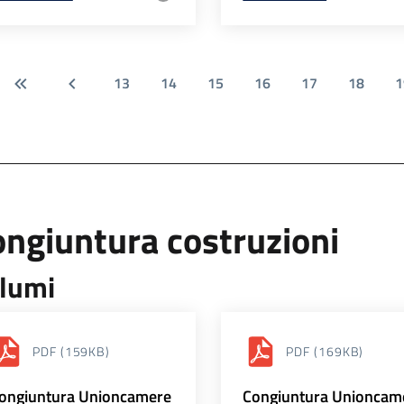
13
14
15
16
17
18
1
ngiuntura costruzioni
lumi
PDF
(159KB)
PDF
(169KB)
ongiuntura Unioncamere
Congiuntura Unioncam