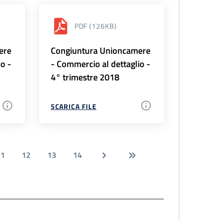
PDF
(126KB)
ere
Congiuntura Unioncamere
io -
- Commercio al dettaglio -
4° trimestre 2018
SCARICA FILE
11
12
13
14