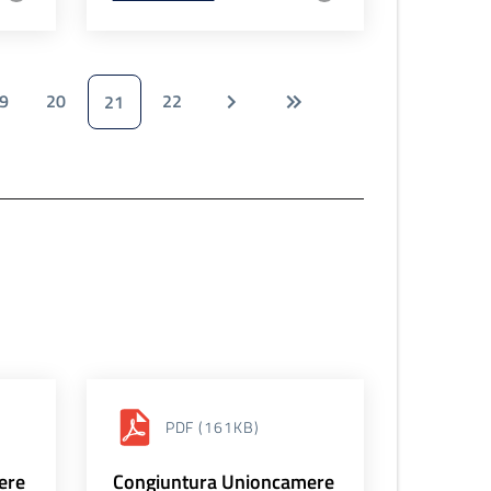
9
20
22
21
PDF
(161KB)
ere
Congiuntura Unioncamere