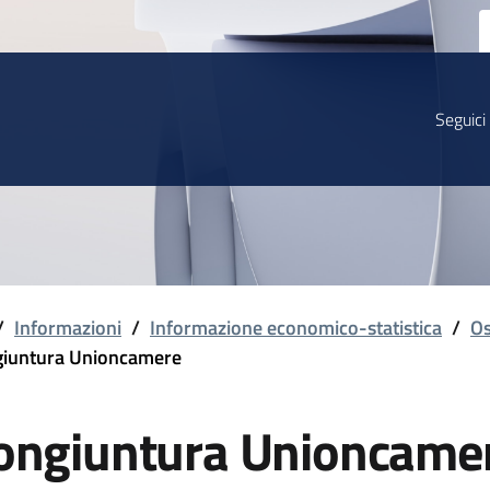
Seguici
/
Informazioni
/
Informazione economico-statistica
/
Os
iuntura Unioncamere
ongiuntura Unioncame