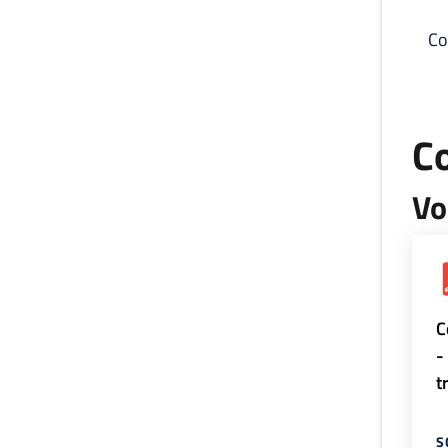
Co
C
Vo
C
-
t
S