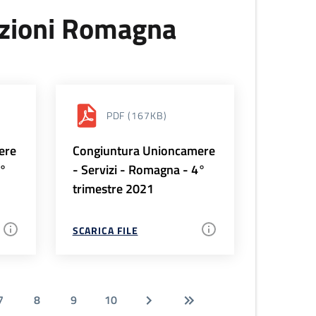
uzioni Romagna
PDF
(167KB)
ere
Congiuntura Unioncamere
1°
- Servizi - Romagna - 4°
trimestre 2021
SCARICA FILE
7
8
9
10