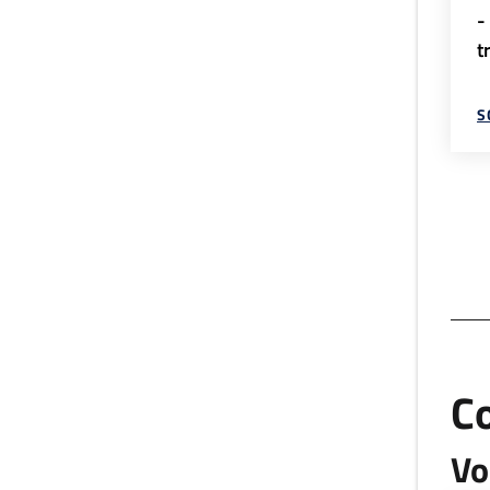
-
t
S
C
Vo