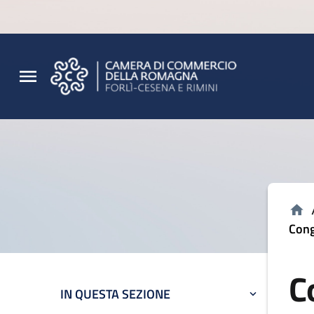
Vai al contenuto principale
Vai al footer
Cong
C
IN QUESTA SEZIONE