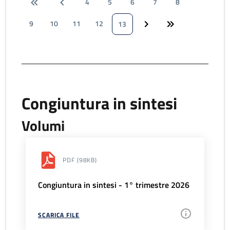
4
5
6
7
8
9
10
11
12
13
Congiuntura in sintesi
Volumi
PDF
(98KB)
Congiuntura in sintesi - 1° trimestre 2026
SCARICA FILE