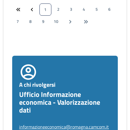
2
3
4
5
6
1
7
8
9
10
A chi rivolgersi
Ufficio Informazione
economica - Valorizzazione
dati
informazioneeconomica@romagna.camcom.it