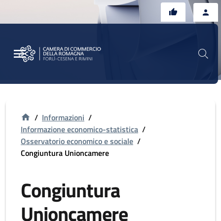
Vai al contenuto principale
Vai al footer
/
Informazioni
/
Informazione economico-statistica
/
Osservatorio economico e sociale
/
Congiuntura Unioncamere
Congiuntura
Unioncamere