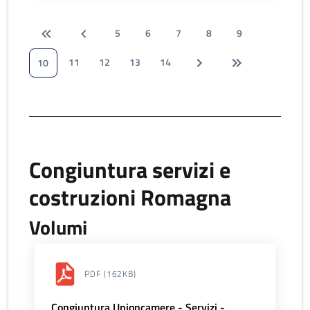
5
6
7
8
9
11
12
13
14
10
Congiuntura servizi e
costruzioni Romagna
Volumi
PDF
(162KB)
Congiuntura Unioncamere - Servizi -