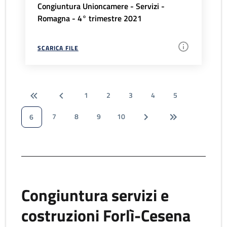
Congiuntura Unioncamere - Servizi -
Romagna - 4° trimestre 2021
SCARICA FILE
1
2
3
4
5
7
8
9
10
6
Congiuntura servizi e
costruzioni Forlì-Cesena