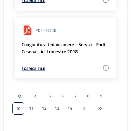
SCARICA FILE
PDF
(168KB)
Congiuntura Unioncamere - Servizi - Forlì-
Cesena - 4° trimestre 2018
SCARICA FILE
5
6
7
8
9
11
12
13
14
10