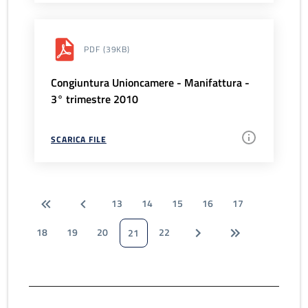
PDF
(39KB)
Congiuntura Unioncamere - Manifattura -
3° trimestre 2010
SCARICA FILE
13
14
15
16
17
18
19
20
22
21