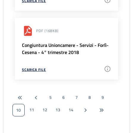
SCARICA FILE
PDF
(168KB)
Congiuntura Unioncamere - Servizi - Forlì-
Cesena - 4° trimestre 2018
SCARICA FILE
5
6
7
8
9
11
12
13
14
10