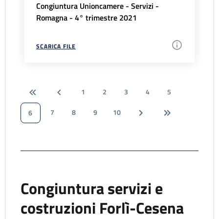
Congiuntura Unioncamere - Servizi -
Romagna - 4° trimestre 2021
SCARICA FILE
1
2
3
4
5
7
8
9
10
6
Congiuntura servizi e
costruzioni Forlì-Cesena