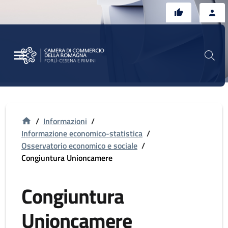
Vai al contenuto principale
Vai al footer
/
Informazioni
/
Informazione economico-statistica
/
Osservatorio economico e sociale
/
Congiuntura Unioncamere
Congiuntura
Unioncamere