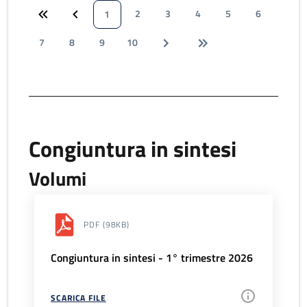
2
3
4
5
6
1
7
8
9
10
Congiuntura in sintesi
Volumi
PDF
(98KB)
Congiuntura in sintesi - 1° trimestre 2026
SCARICA FILE