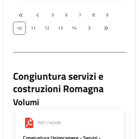
5
6
7
8
9
11
12
13
14
10
Congiuntura servizi e
costruzioni Romagna
Volumi
PDF
(162KB)
Congiuntura Unioncamere - Servizi -