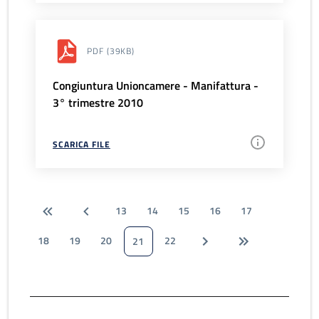
PDF
(39KB)
Congiuntura Unioncamere - Manifattura -
3° trimestre 2010
SCARICA FILE
13
14
15
16
17
18
19
20
22
21