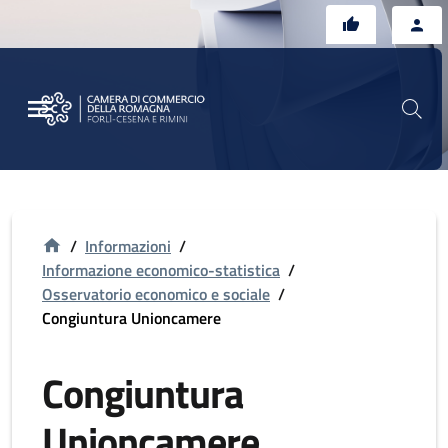
Vai al contenuto principale
Vai al footer
/
Informazioni
/
Informazione economico-statistica
/
Osservatorio economico e sociale
/
Congiuntura Unioncamere
Congiuntura
Unioncamere