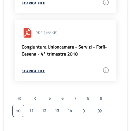
SCARICA FILE
PDF
(168KB)
Congiuntura Unioncamere - Servizi - Forlì-
Cesena - 4° trimestre 2018
SCARICA FILE
5
6
7
8
9
11
12
13
14
10