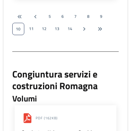
5
6
7
8
9
11
12
13
14
10
Congiuntura servizi e
costruzioni Romagna
Volumi
PDF
(162KB)