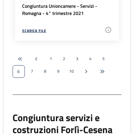
Congiuntura Unioncamere - Servizi -
Romagna - 4° trimestre 2021
SCARICA FILE
1
2
3
4
5
7
8
9
10
6
Congiuntura servizi e
costruzioni Forlì-Cesena