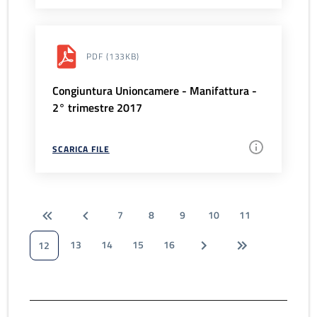
PDF
(133KB)
Congiuntura Unioncamere - Manifattura -
2° trimestre 2017
SCARICA FILE
7
8
9
10
11
13
14
15
16
12