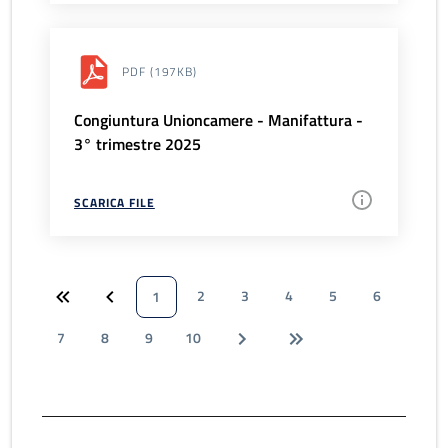
PDF
(197KB)
Congiuntura Unioncamere - Manifattura -
3° trimestre 2025
SCARICA FILE
2
3
4
5
6
1
7
8
9
10