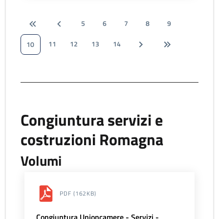
5
6
7
8
9
11
12
13
14
10
Congiuntura servizi e
costruzioni Romagna
Volumi
PDF
(162KB)
Congiuntura Unioncamere - Servizi -