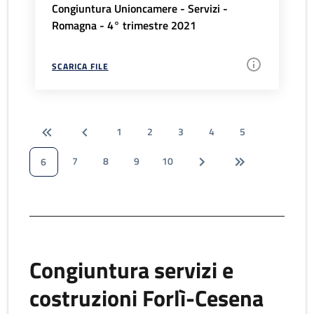
Congiuntura Unioncamere - Servizi -
Romagna - 4° trimestre 2021
SCARICA FILE
1
2
3
4
5
7
8
9
10
6
Congiuntura servizi e
costruzioni Forlì-Cesena