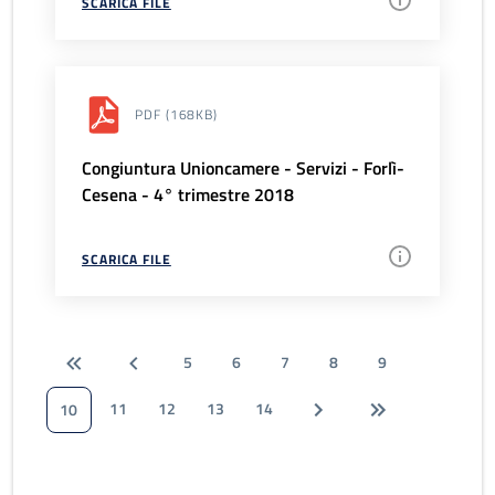
SCARICA FILE
PDF
(168KB)
Congiuntura Unioncamere - Servizi - Forlì-
Cesena - 4° trimestre 2018
SCARICA FILE
5
6
7
8
9
11
12
13
14
10