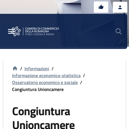
Vai al contenuto principale
Vai al footer
/
Informazioni
/
Informazione economico-statistica
/
Osservatorio economico e sociale
/
Congiuntura Unioncamere
Congiuntura
Unioncamere