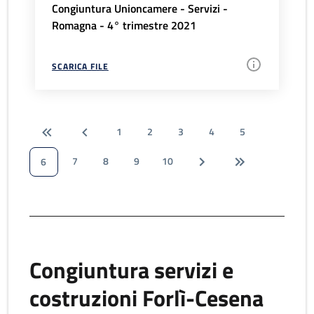
Congiuntura Unioncamere - Servizi -
Romagna - 4° trimestre 2021
SCARICA FILE
1
2
3
4
5
7
8
9
10
6
Congiuntura servizi e
costruzioni Forlì-Cesena