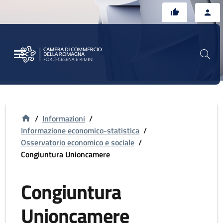
Vai al contenuto principale
Vai al footer
/
Informazioni
/
Informazione economico-statistica
/
Osservatorio economico e sociale
/
Congiuntura Unioncamere
Congiuntura
Unioncamere