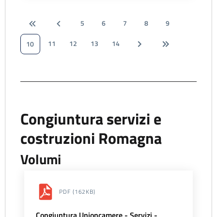
5
6
7
8
9
11
12
13
14
10
Congiuntura servizi e
costruzioni Romagna
Volumi
PDF
(162KB)
Congiuntura Unioncamere - Servizi -