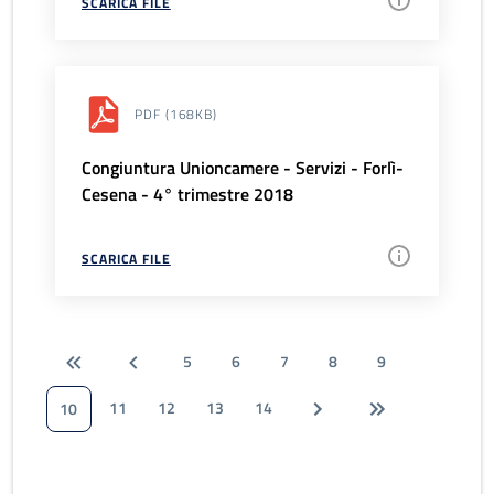
SCARICA FILE
PDF
(168KB)
Congiuntura Unioncamere - Servizi - Forlì-
Cesena - 4° trimestre 2018
SCARICA FILE
5
6
7
8
9
11
12
13
14
10