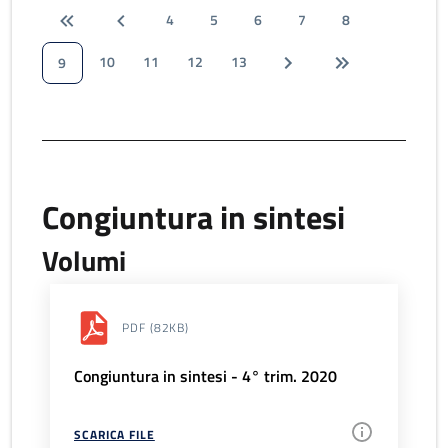
4
5
6
7
8
10
11
12
13
9
Congiuntura in sintesi
Volumi
PDF
(82KB)
Congiuntura in sintesi - 4° trim. 2020
SCARICA FILE