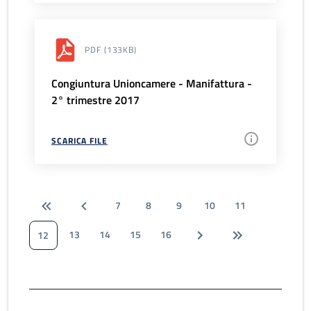
PDF
(133KB)
Congiuntura Unioncamere - Manifattura -
2° trimestre 2017
SCARICA FILE
7
8
9
10
11
13
14
15
16
12