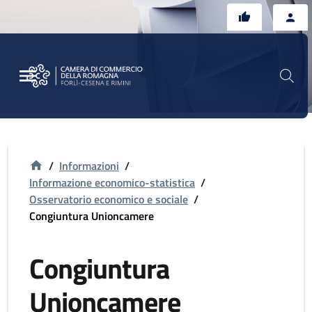
Vai al contenuto principale
Vai al footer
/
Informazioni
/
Informazione economico-statistica
/
Osservatorio economico e sociale
/
Congiuntura Unioncamere
Congiuntura
Unioncamere