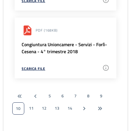
SCARICA FILE
PDF
(168KB)
Congiuntura Unioncamere - Servizi - Forlì-
Cesena - 4° trimestre 2018
SCARICA FILE
5
6
7
8
9
11
12
13
14
10