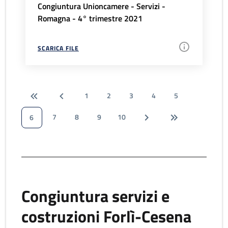
Congiuntura Unioncamere - Servizi -
Romagna - 4° trimestre 2021
SCARICA FILE
1
2
3
4
5
7
8
9
10
6
Congiuntura servizi e
costruzioni Forlì-Cesena