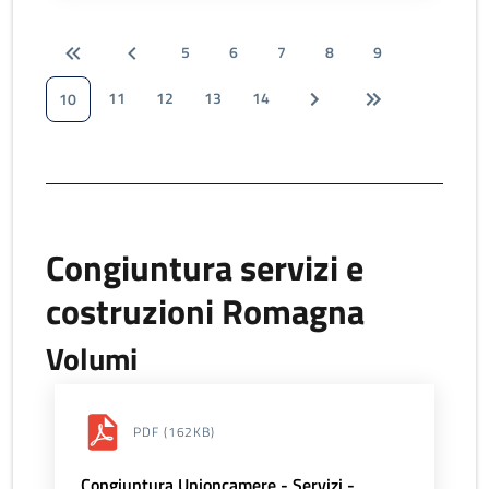
5
6
7
8
9
11
12
13
14
10
Congiuntura servizi e
costruzioni Romagna
Volumi
PDF
(162KB)
Congiuntura Unioncamere - Servizi -