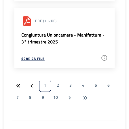
PDF
(197KB)
Congiuntura Unioncamere - Manifattura -
3° trimestre 2025
SCARICA FILE
2
3
4
5
6
1
7
8
9
10