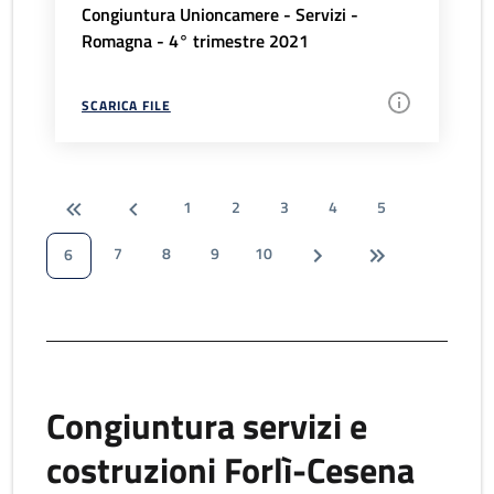
Congiuntura Unioncamere - Servizi -
Romagna - 4° trimestre 2021
SCARICA FILE
1
2
3
4
5
7
8
9
10
6
Congiuntura servizi e
costruzioni Forlì-Cesena