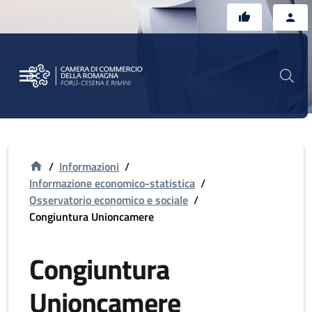
Vai al contenuto principale
Vai al footer
/
Informazioni
/
Informazione economico-statistica
/
Osservatorio economico e sociale
/
Congiuntura Unioncamere
Congiuntura
Unioncamere