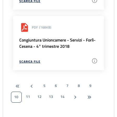
SCARICA FILE
PDF
(168KB)
Congiuntura Unioncamere - Servizi - Forlì-
Cesena - 4° trimestre 2018
SCARICA FILE
5
6
7
8
9
11
12
13
14
10