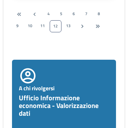
4
5
6
7
8
9
10
11
13
12
A chi rivolgersi
Ufficio Informazione
economica - Valorizzazione
dati