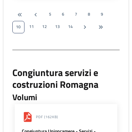
5
6
7
8
9
11
12
13
14
10
Congiuntura servizi e
costruzioni Romagna
Volumi
PDF
(162KB)
Congiuntura Unioncamere - Servizi -