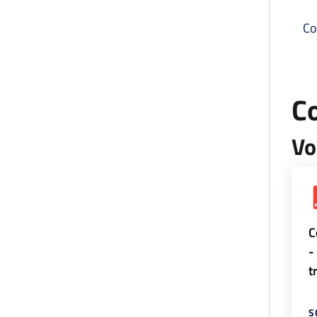
Co
C
Vo
C
-
t
S