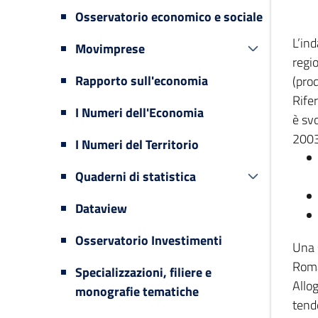
Osservatorio economico e sociale
L’in
Movimprese
regi
Rapporto sull'economia
(prod
Rifer
I Numeri dell'Economia
è svo
2003
I Numeri del Territorio
Quaderni di statistica
Dataview
Osservatorio Investimenti
Una 
Romag
Specializzazioni, filiere e
Allog
monografie tematiche
tende