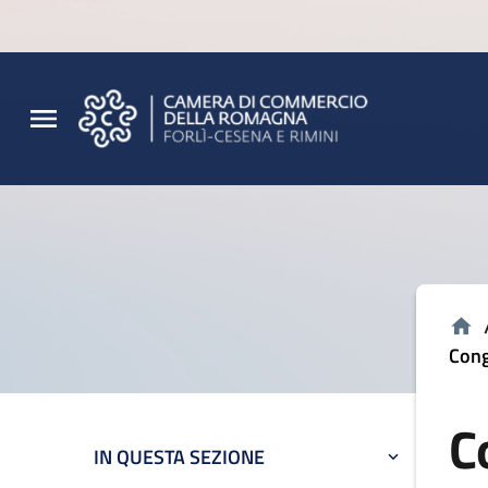
Vai al contenuto principale
Vai al footer
Cong
C
IN QUESTA SEZIONE