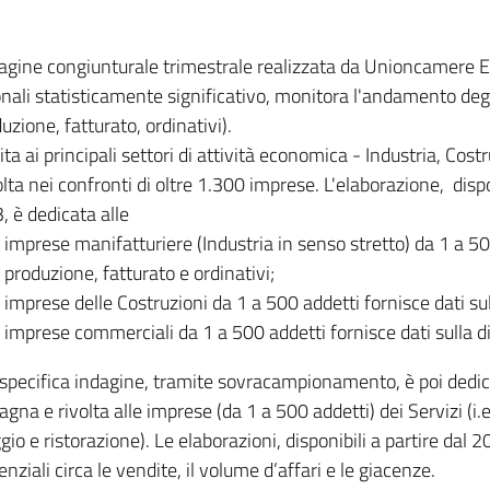
dagine congiunturale trimestrale realizzata da Unioncamere
onali statisticamente significativo, monitora l'andamento degl
uzione, fatturato, ordinativi).
ita ai principali settori di attività economica - Industria, Cos
lta nei confronti di oltre 1.300 imprese. L'elaborazione, disp
, è dedicata alle
imprese manifatturiere (Industria in senso stretto) da 1 a 50
produzione, fatturato e ordinativi;
imprese delle Costruzioni da 1 a 500 addetti fornisce dati s
imprese commerciali da 1 a 500 addetti fornisce dati sulla d
specifica indagine, tramite sovracampionamento, è poi dedicata
na e rivolta alle imprese (da 1 a 500 addetti) dei Servizi (i.
gio e ristorazione). Le elaborazioni, disponibili a partire dal 
nziali circa le vendite, il volume d’affari e le giacenze.