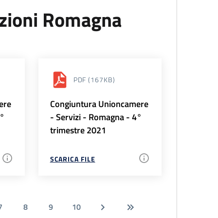
uzioni Romagna
PDF
(167KB)
ere
Congiuntura Unioncamere
1°
- Servizi - Romagna - 4°
trimestre 2021
SCARICA FILE
7
8
9
10