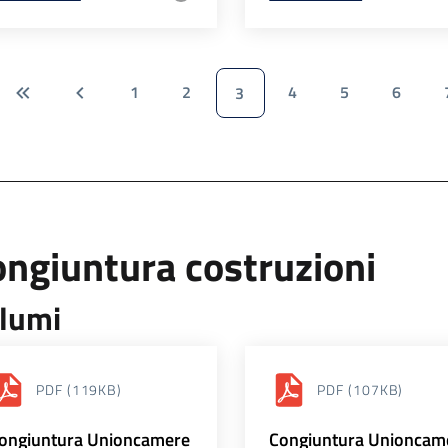
1
2
4
5
6
3
ngiuntura costruzioni
lumi
PDF
(119KB)
PDF
(107KB)
ongiuntura Unioncamere
Congiuntura Unioncam