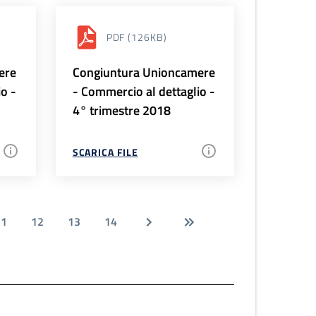
PDF
(126KB)
ere
Congiuntura Unioncamere
io -
- Commercio al dettaglio -
4° trimestre 2018
SCARICA FILE
11
12
13
14