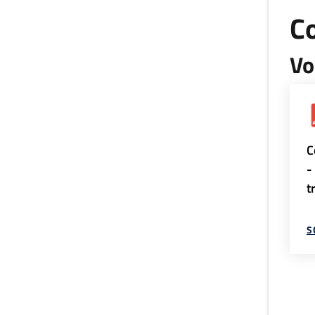
Co
Vo
C
-
t
S