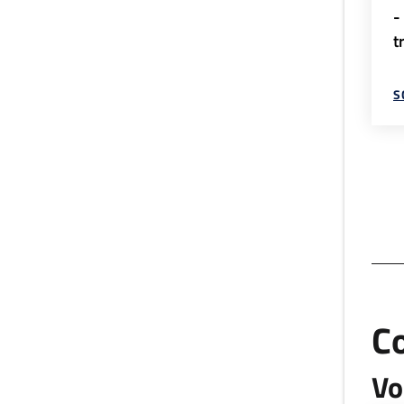
-
t
S
C
Vo