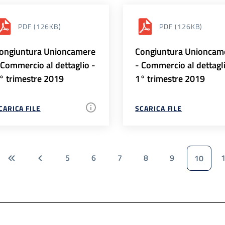
PDF
(126KB)
PDF
(126KB)
ongiuntura Unioncamere
Congiuntura Unioncam
 Commercio al dettaglio -
- Commercio al dettagl
° trimestre 2019
1° trimestre 2019
CARICA FILE
SCARICA FILE
5
6
7
8
9
10