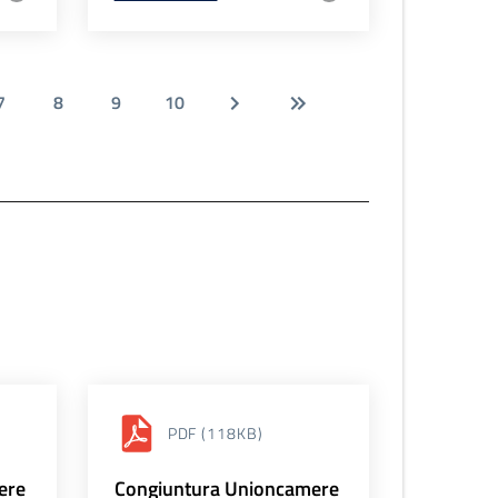
7
8
9
10
PDF
(118KB)
ere
Congiuntura Unioncamere