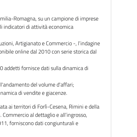
 Emilia-Romagna, su un campione di imprese
i indicatori di attività economica
truzioni, Artigianato e Commercio -, l’indagine
onibile online dal 2010 con serie storica dal
0 addetti fornisce dati sulla dinamica di
ull'andamento del volume d'affari;
inamica di vendite e giacenze.
 ai territori di Forlì-Cesena, Rimini e della
e. Commercio al dettaglio e all’ingrosso,
2011, forniscono dati congiunturali e