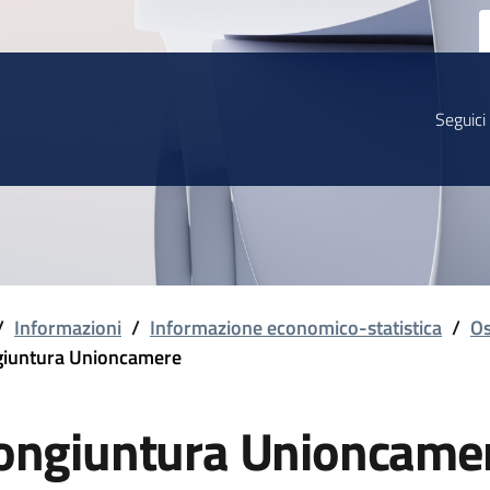
Seguici
/
Informazioni
/
Informazione economico-statistica
/
Os
iuntura Unioncamere
ongiuntura Unioncame