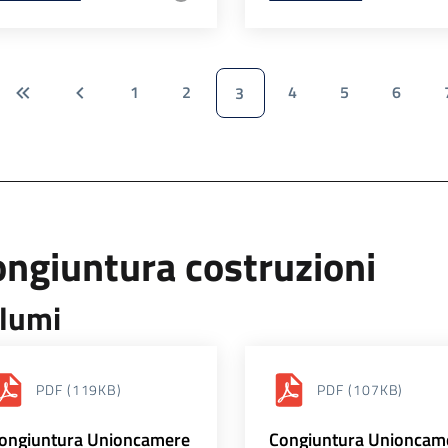
1
2
4
5
6
3
ngiuntura costruzioni
lumi
PDF
(119KB)
PDF
(107KB)
ongiuntura Unioncamere
Congiuntura Unioncam