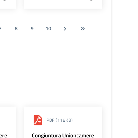
7
8
9
10
PDF
(118KB)
ere
Congiuntura Unioncamere