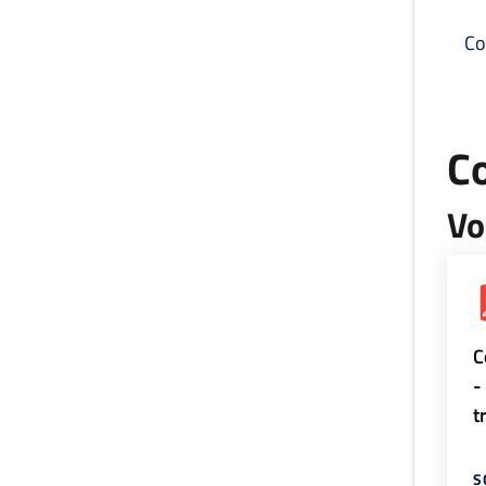
Co
C
Vo
C
-
t
S