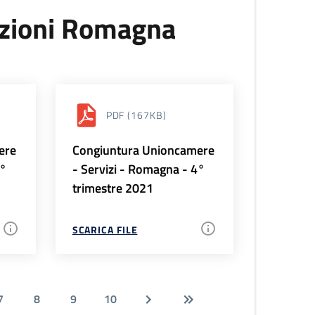
uzioni Romagna
PDF
(167KB)
ere
Congiuntura Unioncamere
1°
- Servizi - Romagna - 4°
trimestre 2021
SCARICA FILE
7
8
9
10