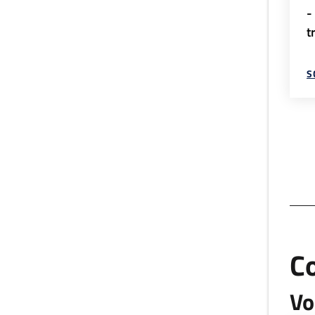
-
t
S
C
Vo