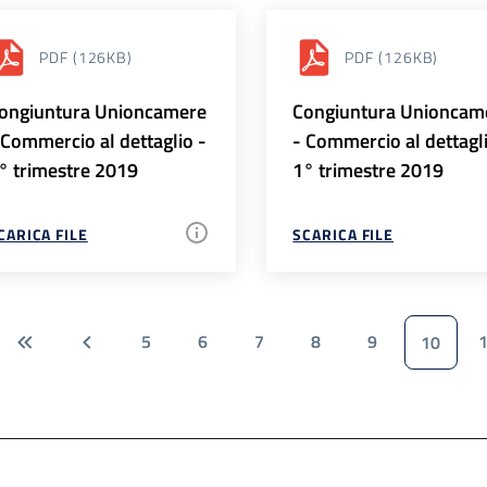
PDF
(126KB)
PDF
(126KB)
ongiuntura Unioncamere
Congiuntura Unioncam
 Commercio al dettaglio -
- Commercio al dettagl
° trimestre 2019
1° trimestre 2019
CARICA FILE
SCARICA FILE
5
6
7
8
9
10