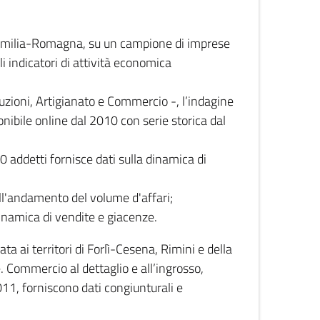
 Emilia-Romagna, su un campione di imprese
i indicatori di attività economica
truzioni, Artigianato e Commercio -, l’indagine
onibile online dal 2010 con serie storica dal
0 addetti fornisce dati sulla dinamica di
ull'andamento del volume d'affari;
inamica di vendite e giacenze.
 ai territori di Forlì-Cesena, Rimini e della
e. Commercio al dettaglio e all’ingrosso,
2011, forniscono dati congiunturali e