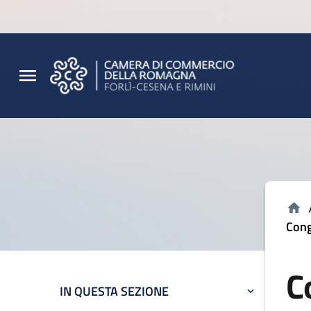
Vai al contenuto principale
Vai al footer
Cong
C
IN QUESTA SEZIONE