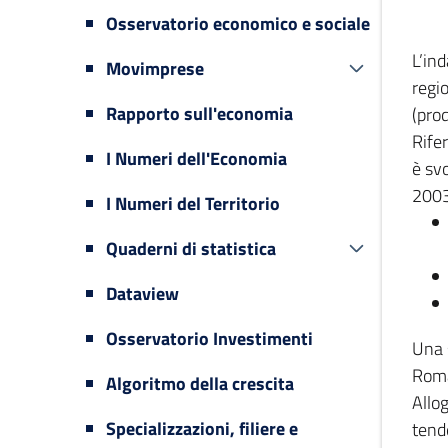
Osservatorio economico e sociale
L’in
Movimprese
regi
Rapporto sull'economia
(prod
Rifer
I Numeri dell'Economia
è svo
2003
I Numeri del Territorio
Quaderni di statistica
Dataview
Osservatorio Investimenti
Una 
Romag
Algoritmo della crescita
Allog
Specializzazioni, filiere e
tende