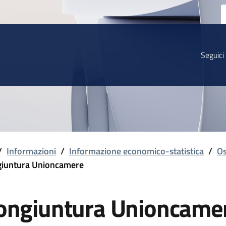
Seguici
/
Informazioni
/
Informazione economico-statistica
/
Os
iuntura Unioncamere
ongiuntura Unioncame