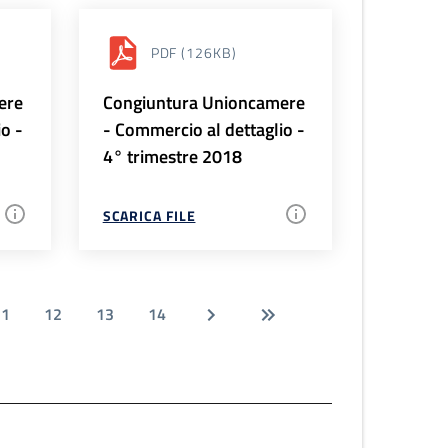
PDF
(126KB)
ere
Congiuntura Unioncamere
io -
- Commercio al dettaglio -
4° trimestre 2018
SCARICA FILE
11
12
13
14