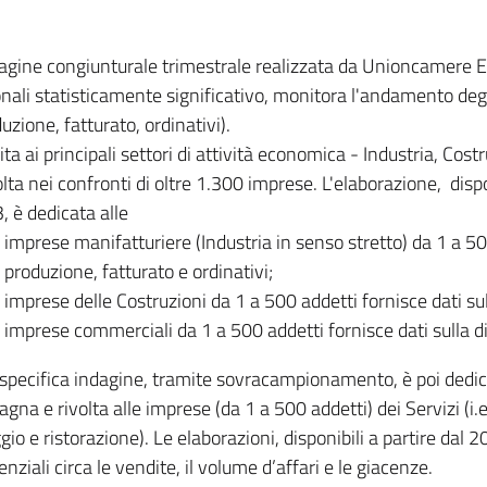
dagine congiunturale trimestrale realizzata da Unioncamere
onali statisticamente significativo, monitora l'andamento degl
uzione, fatturato, ordinativi).
ita ai principali settori di attività economica - Industria, Cos
lta nei confronti di oltre 1.300 imprese. L'elaborazione, disp
, è dedicata alle
imprese manifatturiere (Industria in senso stretto) da 1 a 50
produzione, fatturato e ordinativi;
imprese delle Costruzioni da 1 a 500 addetti fornisce dati s
imprese commerciali da 1 a 500 addetti fornisce dati sulla d
specifica indagine, tramite sovracampionamento, è poi dedicata
na e rivolta alle imprese (da 1 a 500 addetti) dei Servizi (i.
gio e ristorazione). Le elaborazioni, disponibili a partire dal 
nziali circa le vendite, il volume d’affari e le giacenze.