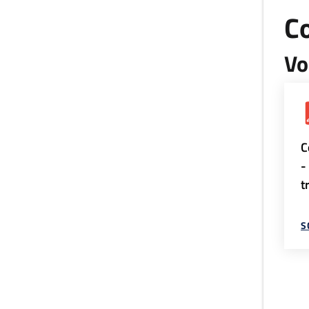
Co
Vo
C
-
t
S