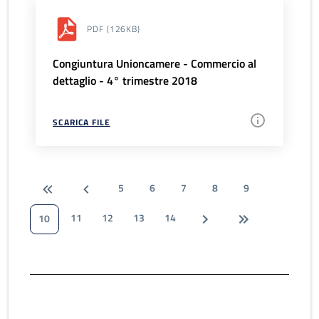
PDF
(126KB)
Congiuntura Unioncamere - Commercio al
dettaglio - 4° trimestre 2018
SCARICA FILE
5
6
7
8
9
11
12
13
14
10