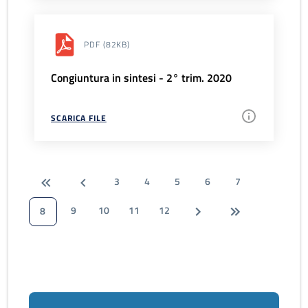
PDF
(82KB)
Congiuntura in sintesi - 2° trim. 2020
SCARICA FILE
3
4
5
6
7
9
10
11
12
8