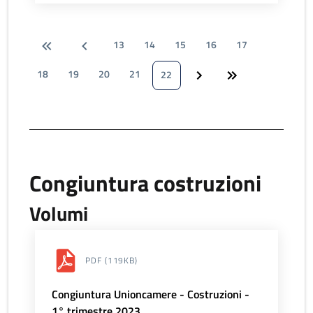
13
14
15
16
17
18
19
20
21
22
Congiuntura costruzioni
Volumi
PDF
(119KB)
Congiuntura Unioncamere - Costruzioni -
1° trimestre 2023