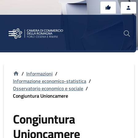
Vai al contenuto principale
Vai al footer
/
Informazioni
/
Informazione economico-statistica
/
Osservatorio economico e sociale
/
Congiuntura Unioncamere
Congiuntura
Unioncamere