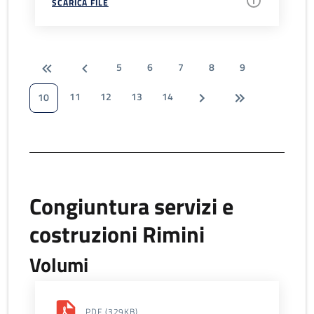
SCARICA FILE
5
6
7
8
9
11
12
13
14
10
Congiuntura servizi e
costruzioni Rimini
Volumi
PDF
(329KB)