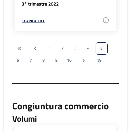
3° trimestre 2022
SCARICA FILE
1
2
3
4
5
6
7
8
9
10
Congiuntura commercio
Volumi