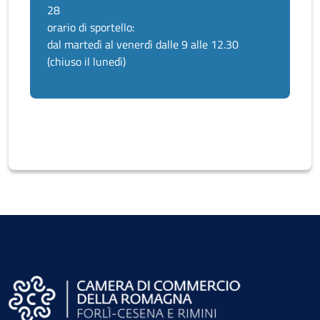
28
orario di sportello:
dal martedì al venerdì dalle 9 alle 12.30
(chiuso il lunedì)