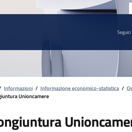
Seguici
/
Informazioni
/
Informazione economico-statistica
/
Os
iuntura Unioncamere
ongiuntura Unioncame