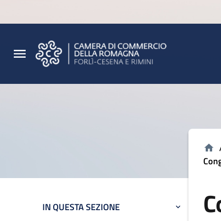
Vai al contenuto principale
Vai al footer
Cong
C
IN QUESTA SEZIONE