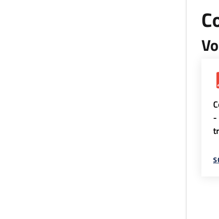
Co
Vo
C
-
t
S