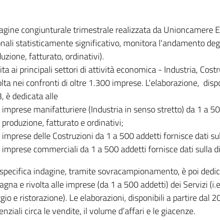
dagine congiunturale trimestrale realizzata da Unioncamere
onali statisticamente significativo, monitora l'andamento degl
uzione, fatturato, ordinativi).
ita ai principali settori di attività economica - Industria, Cos
lta nei confronti di oltre 1.300 imprese. L'elaborazione, disp
, è dedicata alle
imprese manifatturiere (Industria in senso stretto) da 1 a 50
produzione, fatturato e ordinativi;
imprese delle Costruzioni da 1 a 500 addetti fornisce dati s
imprese commerciali da 1 a 500 addetti fornisce dati sulla d
specifica indagine, tramite sovracampionamento, è poi dedicata
na e rivolta alle imprese (da 1 a 500 addetti) dei Servizi (i.
gio e ristorazione). Le elaborazioni, disponibili a partire dal 
nziali circa le vendite, il volume d’affari e le giacenze.