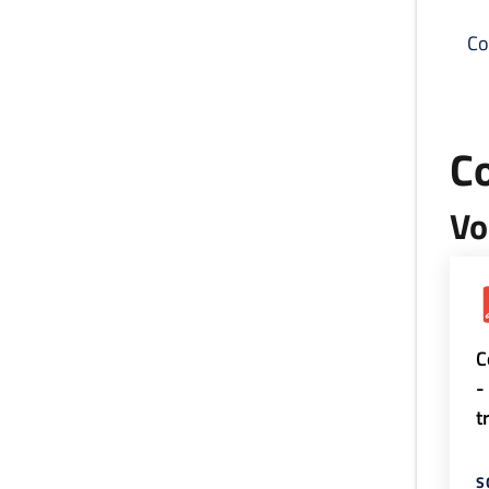
Co
C
Vo
C
-
t
S