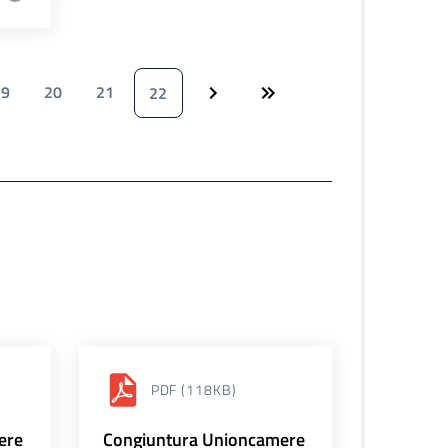
19
20
21
22
PDF
(118KB)
ere
Congiuntura Unioncamere