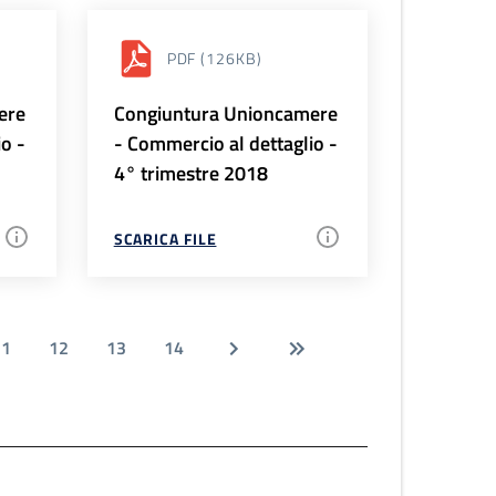
PDF
(126KB)
ere
Congiuntura Unioncamere
io -
- Commercio al dettaglio -
4° trimestre 2018
SCARICA FILE
11
12
13
14