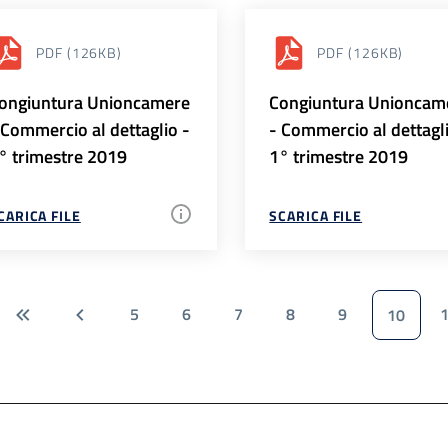
PDF
(126KB)
PDF
(126KB)
ongiuntura Unioncamere
Congiuntura Unioncam
 Commercio al dettaglio -
- Commercio al dettagl
° trimestre 2019
1° trimestre 2019
CARICA FILE
SCARICA FILE
5
6
7
8
9
10