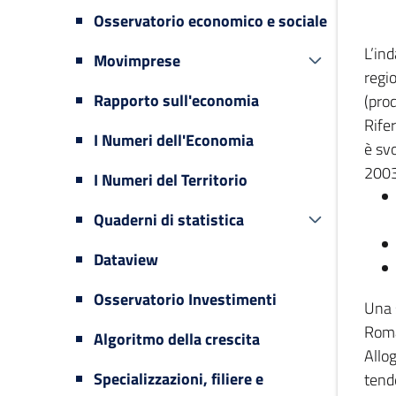
Osservatorio economico e sociale
L’in
Movimprese
regi
Rapporto sull'economia
(prod
Rifer
I Numeri dell'Economia
è svo
2003
I Numeri del Territorio
Quaderni di statistica
Dataview
Osservatorio Investimenti
Una 
Romag
Algoritmo della crescita
Allog
Specializzazioni, filiere e
tende