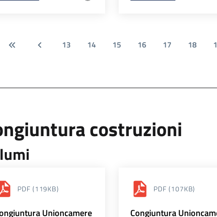
13
14
15
16
17
18
ngiuntura costruzioni
lumi
PDF
(119KB)
PDF
(107KB)
ongiuntura Unioncamere
Congiuntura Unioncam