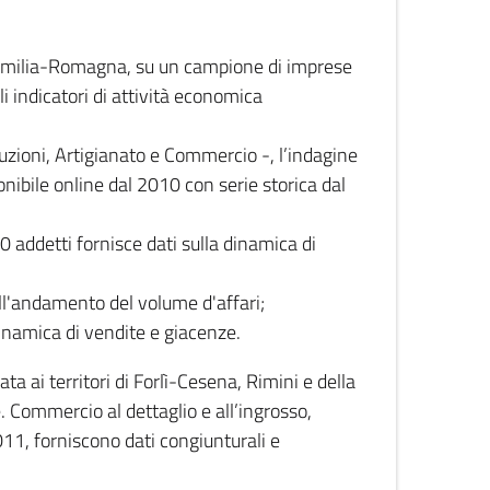
 Emilia-Romagna, su un campione di imprese
i indicatori di attività economica
truzioni, Artigianato e Commercio -, l’indagine
onibile online dal 2010 con serie storica dal
0 addetti fornisce dati sulla dinamica di
ull'andamento del volume d'affari;
inamica di vendite e giacenze.
 ai territori di Forlì-Cesena, Rimini e della
e. Commercio al dettaglio e all’ingrosso,
2011, forniscono dati congiunturali e