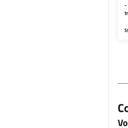
-
t
S
C
Vo