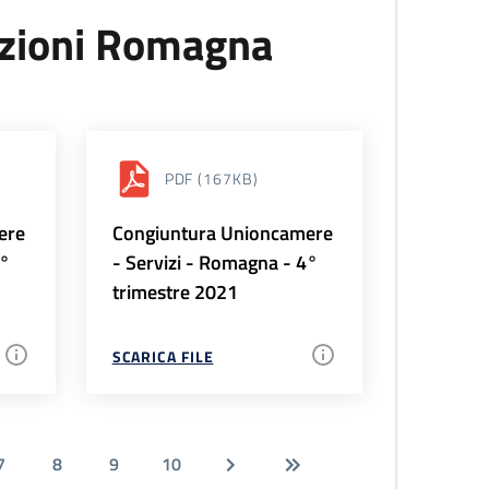
uzioni Romagna
PDF
(167KB)
ere
Congiuntura Unioncamere
1°
- Servizi - Romagna - 4°
trimestre 2021
SCARICA FILE
7
8
9
10