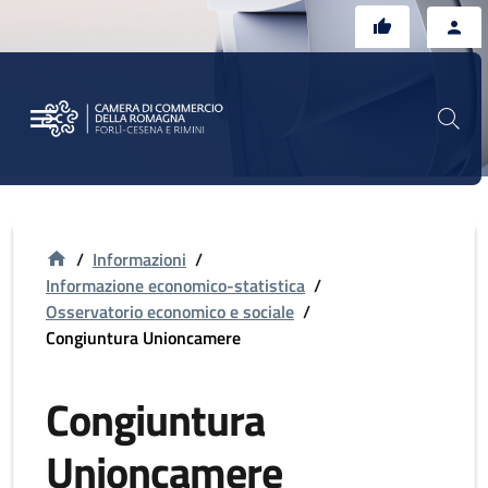
Vai al contenuto principale
Vai al footer
/
Informazioni
/
Informazione economico-statistica
/
Osservatorio economico e sociale
/
Congiuntura Unioncamere
Congiuntura
Unioncamere