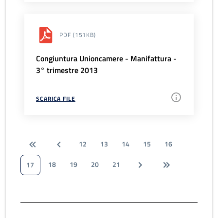
PDF
(151KB)
Congiuntura Unioncamere - Manifattura -
3° trimestre 2013
SCARICA FILE
12
13
14
15
16
18
19
20
21
17