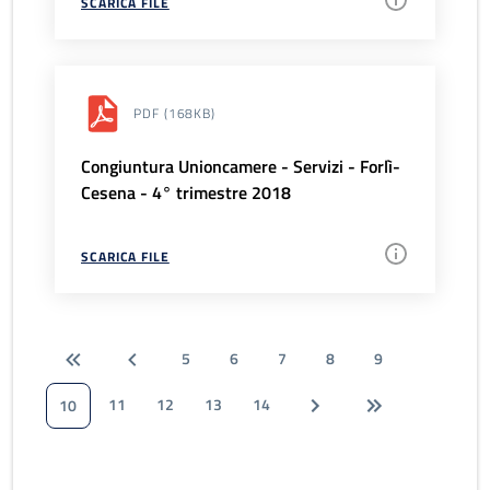
SCARICA FILE
PDF
(168KB)
Congiuntura Unioncamere - Servizi - Forlì-
Cesena - 4° trimestre 2018
SCARICA FILE
5
6
7
8
9
11
12
13
14
10