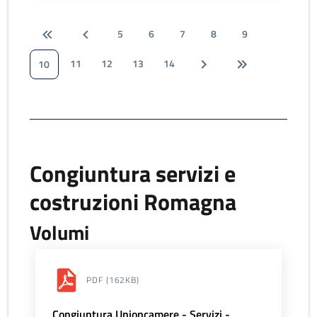
5
6
7
8
9
11
12
13
14
10
Congiuntura servizi e
costruzioni Romagna
Volumi
PDF
(162KB)
Congiuntura Unioncamere - Servizi -