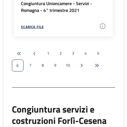
Congiuntura Unioncamere - Servizi -
Romagna - 4° trimestre 2021
SCARICA FILE
1
2
3
4
5
7
8
9
10
6
Congiuntura servizi e
costruzioni Forlì-Cesena