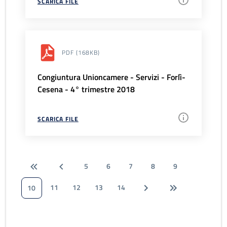
SCARICA FILE
PDF
(168KB)
Congiuntura Unioncamere - Servizi - Forlì-
Cesena - 4° trimestre 2018
SCARICA FILE
5
6
7
8
9
11
12
13
14
10