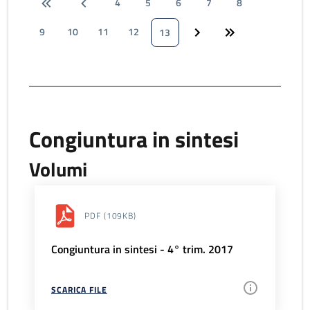
4
5
6
7
8
9
10
11
12
13
Congiuntura in sintesi
Volumi
PDF
(109KB)
Congiuntura in sintesi - 4° trim. 2017
SCARICA FILE