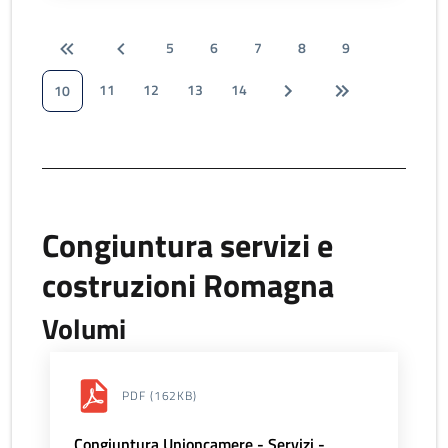
5
6
7
8
9
11
12
13
14
10
Congiuntura servizi e
costruzioni Romagna
Volumi
PDF
(162KB)
Congiuntura Unioncamere - Servizi -