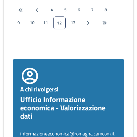
4
5
6
7
8
9
10
11
13
12
A chi rivolgersi
Ufficio Informazione
economica - Valorizzazione
dati
informazioneeconomica@romagna.camcom.it