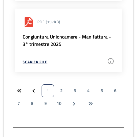
PDF
(197KB)
Congiuntura Unioncamere - Manifattura -
3° trimestre 2025
SCARICA FILE
2
3
4
5
6
1
7
8
9
10