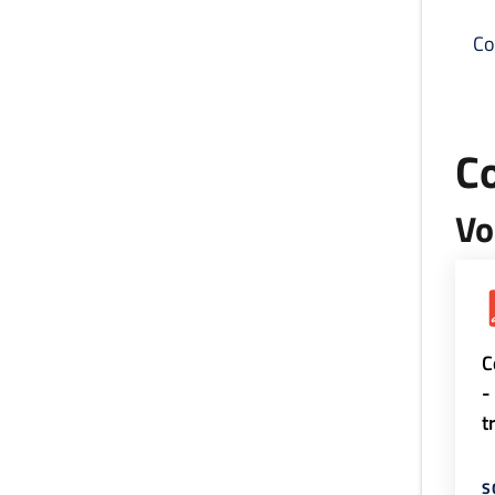
Co
C
Vo
C
-
t
S