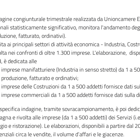
dagine congiunturale trimestrale realizzata da Unioncamere
onali statisticamente significativo, monitora l'andamento degl
uzione, fatturato, ordinativi).
ita ai principali settori di attività economica - Industria, Cos
lta nei confronti di oltre 1.300 imprese. L'elaborazione, disp
, è dedicata alle
imprese manifatturiere (Industria in senso stretto) da 1 a 50
produzione, fatturato e ordinativi;
imprese delle Costruzioni da 1 a 500 addetti fornisce dati s
imprese commerciali da 1 a 500 addetti fornisce dati sulla d
specifica indagine, tramite sovracampionamento, è poi dedicata
na e rivolta alle imprese (da 1 a 500 addetti) dei Servizi (i.
gio e ristorazione). Le elaborazioni, disponibili a partire dal 
nziali circa le vendite, il volume d’affari e le giacenze.