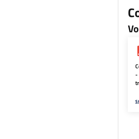
Co
Vo
C
-
t
S