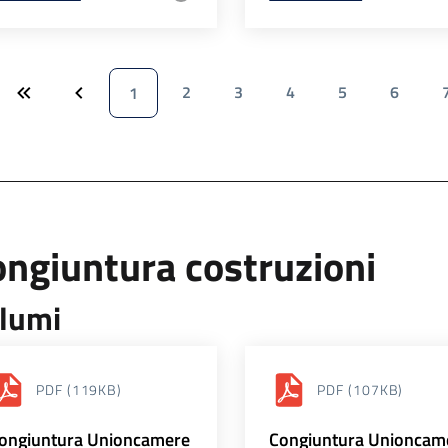
2
3
4
5
6
1
ngiuntura costruzioni
lumi
PDF
(119KB)
PDF
(107KB)
ongiuntura Unioncamere
Congiuntura Unioncam