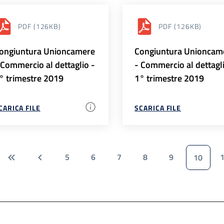
PDF
(126KB)
PDF
(126KB)
ongiuntura Unioncamere
Congiuntura Unioncam
 Commercio al dettaglio -
- Commercio al dettagl
° trimestre 2019
1° trimestre 2019
CARICA FILE
SCARICA FILE
5
6
7
8
9
10