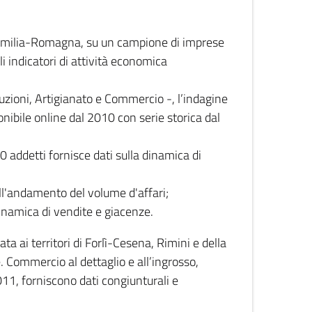
 Emilia-Romagna, su un campione di imprese
i indicatori di attività economica
truzioni, Artigianato e Commercio -, l’indagine
onibile online dal 2010 con serie storica dal
0 addetti fornisce dati sulla dinamica di
ull'andamento del volume d'affari;
inamica di vendite e giacenze.
 ai territori di Forlì-Cesena, Rimini e della
e. Commercio al dettaglio e all’ingrosso,
2011, forniscono dati congiunturali e