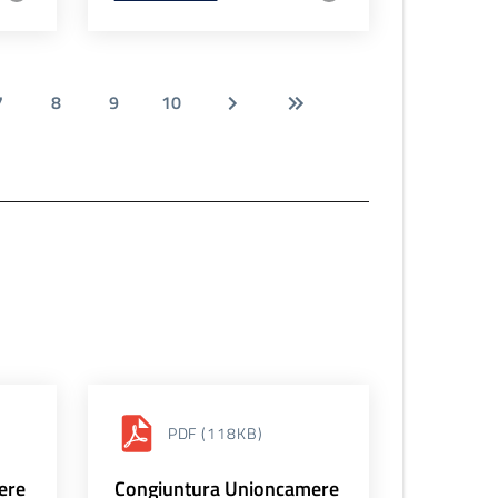
7
8
9
10
PDF
(118KB)
ere
Congiuntura Unioncamere