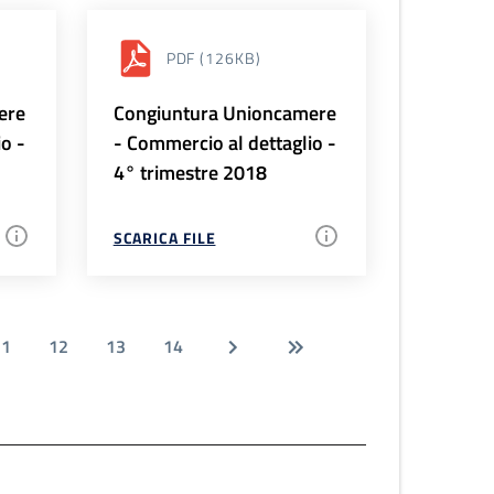
PDF
(126KB)
ere
Congiuntura Unioncamere
io -
- Commercio al dettaglio -
4° trimestre 2018
SCARICA FILE
11
12
13
14