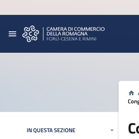
Vai al contenuto principale
Vai al footer
Cong
C
IN QUESTA SEZIONE