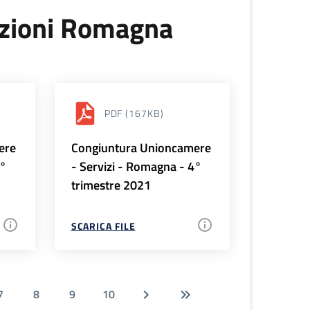
uzioni Romagna
PDF
(167KB)
ere
Congiuntura Unioncamere
1°
- Servizi - Romagna - 4°
trimestre 2021
SCARICA FILE
7
8
9
10