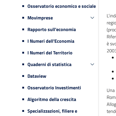
Osservatorio economico e sociale
L’in
Movimprese
regi
Rapporto sull'economia
(prod
Rifer
I Numeri dell'Economia
è svo
2003
I Numeri del Territorio
Quaderni di statistica
Dataview
Osservatorio Investimenti
Una 
Romag
Algoritmo della crescita
Allog
Specializzazioni, filiere e
tende