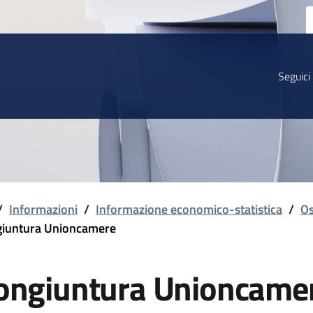
Seguici
/
Informazioni
/
Informazione economico-statistica
/
Os
iuntura Unioncamere
ongiuntura Unioncame