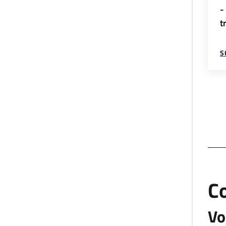
-
t
S
C
Vo