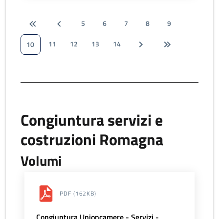
5
6
7
8
9
11
12
13
14
10
Congiuntura servizi e
costruzioni Romagna
Volumi
PDF
(162KB)
Congiuntura Unioncamere - Servizi -