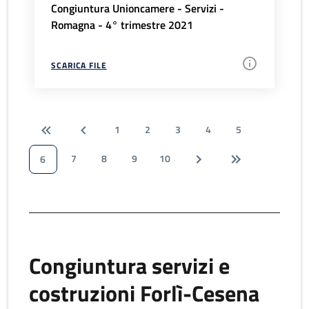
Congiuntura Unioncamere - Servizi -
Romagna - 4° trimestre 2021
SCARICA FILE
1
2
3
4
5
7
8
9
10
6
Congiuntura servizi e
costruzioni Forlì-Cesena