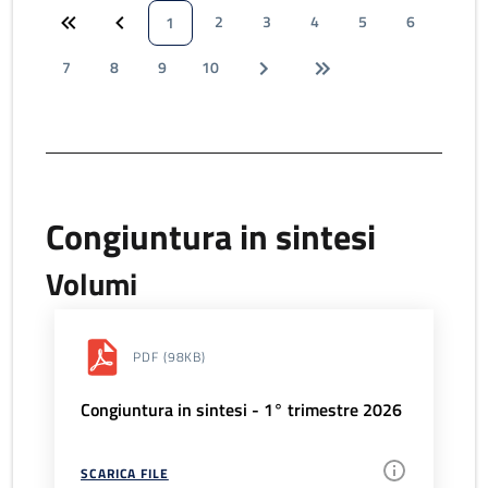
2
3
4
5
6
1
7
8
9
10
Congiuntura in sintesi
Volumi
PDF
(98KB)
Congiuntura in sintesi - 1° trimestre 2026
SCARICA FILE