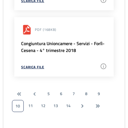
SCARICA FILE
PDF
(168KB)
Congiuntura Unioncamere - Servizi - Forlì-
Cesena - 4° trimestre 2018
SCARICA FILE
5
6
7
8
9
11
12
13
14
10