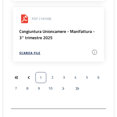
PDF
(197KB)
Congiuntura Unioncamere - Manifattura -
3° trimestre 2025
SCARICA FILE
2
3
4
5
6
1
7
8
9
10