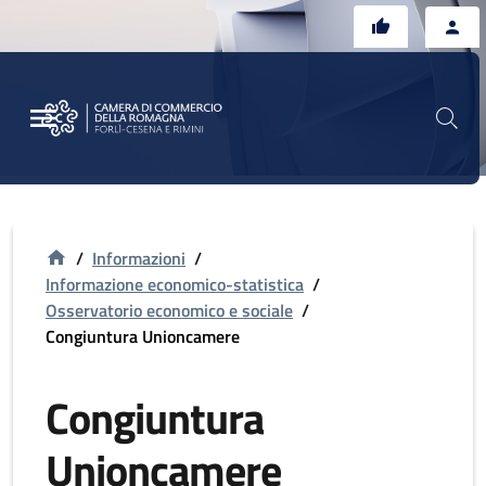
Vai al contenuto principale
Vai al footer
/
Informazioni
/
Informazione economico-statistica
/
Osservatorio economico e sociale
/
Congiuntura Unioncamere
Congiuntura
Unioncamere