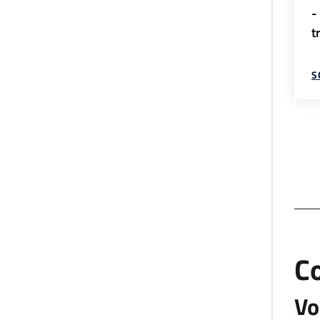
-
t
S
C
Vo