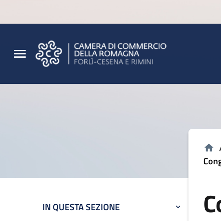
Vai al contenuto principale
Vai al footer
Cong
C
IN QUESTA SEZIONE