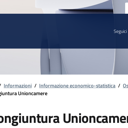
Seguici
/
Informazioni
/
Informazione economico-statistica
/
Os
iuntura Unioncamere
ongiuntura Unioncame