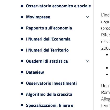
Osservatorio economico e sociale
L’in
Movimprese
regi
Rapporto sull'economia
(prod
Rifer
I Numeri dell'Economia
è svo
2003
I Numeri del Territorio
Quaderni di statistica
Dataview
Osservatorio Investimenti
Una 
Romag
Algoritmo della crescita
Allog
Specializzazioni, filiere e
tende