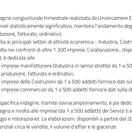
dagine congiunturale trimestrale realizzata da Unioncamere
onali statisticamente significativo, monitora l'andamento degl
uzione, fatturato, ordinativi).
ita ai principali settori di attività economica - Industria, Cos
lta nei confronti di oltre 1.300 imprese. L'elaborazione, disp
, è dedicata alle
imprese manifatturiere (Industria in senso stretto) da 1 a 50
produzione, fatturato e ordinativi;
imprese delle Costruzioni da 1 a 500 addetti fornisce dati s
imprese commerciali da 1 a 500 addetti fornisce dati sulla d
specifica indagine, tramite sovracampionamento, è poi dedicata
na e rivolta alle imprese (da 1 a 500 addetti) dei Servizi (i.
gio e ristorazione). Le elaborazioni, disponibili a partire dal 
nziali circa le vendite, il volume d’affari e le giacenze.