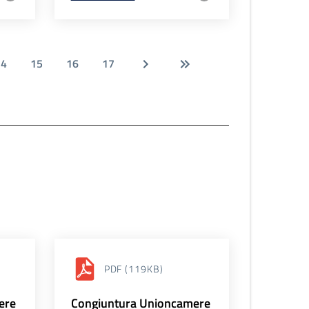
14
15
16
17
PDF
(119KB)
ere
Congiuntura Unioncamere