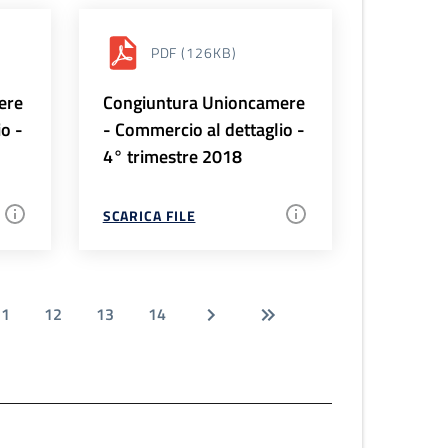
PDF
(126KB)
ere
Congiuntura Unioncamere
io -
- Commercio al dettaglio -
4° trimestre 2018
SCARICA FILE
11
12
13
14