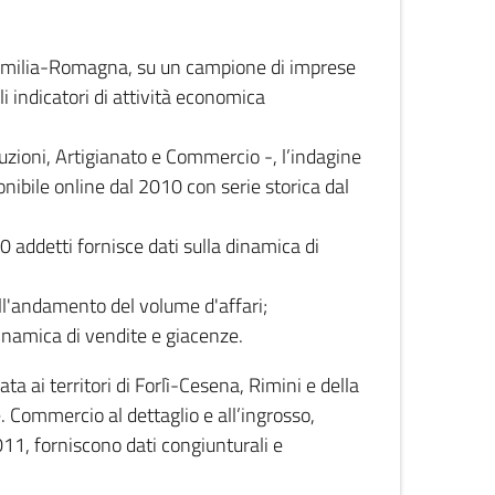
 Emilia-Romagna, su un campione di imprese
i indicatori di attività economica
truzioni, Artigianato e Commercio -, l’indagine
onibile online dal 2010 con serie storica dal
0 addetti fornisce dati sulla dinamica di
ull'andamento del volume d'affari;
inamica di vendite e giacenze.
 ai territori di Forlì-Cesena, Rimini e della
e. Commercio al dettaglio e all’ingrosso,
2011, forniscono dati congiunturali e