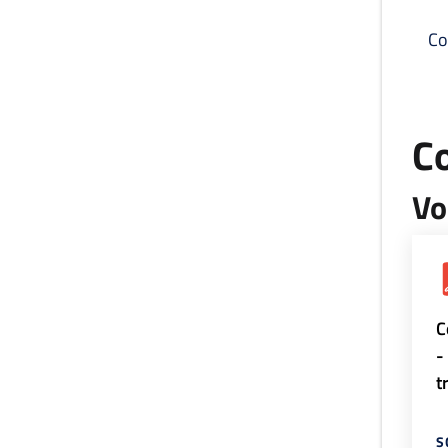
Co
C
Vo
C
-
t
S