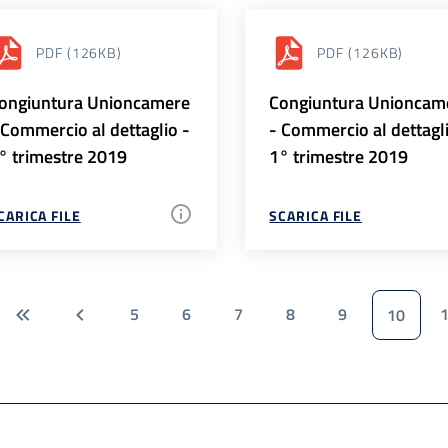
PDF
(126KB)
PDF
(126KB)
ongiuntura Unioncamere
Congiuntura Unioncam
 Commercio al dettaglio -
- Commercio al dettagl
° trimestre 2019
1° trimestre 2019
CARICA FILE
SCARICA FILE
5
6
7
8
9
10