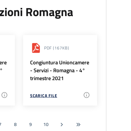
uzioni Romagna
PDF
(167KB)
ere
Congiuntura Unioncamere
1°
- Servizi - Romagna - 4°
trimestre 2021
SCARICA FILE
7
8
9
10