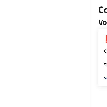
Co
Vo
C
-
t
S